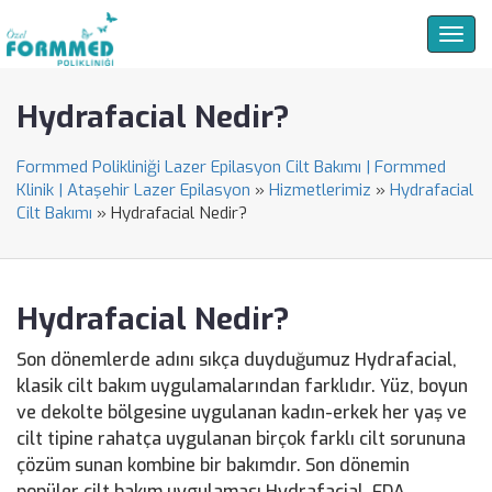
Togg
navig
Hydrafacial Nedir?
Formmed Polikliniği Lazer Epilasyon Cilt Bakımı | Formmed
Klinik | Ataşehir Lazer Epilasyon
»
Hizmetlerimiz
»
Hydrafacial
Cilt Bakımı
»
Hydrafacial Nedir?
Hydrafacial Nedir?
Son dönemlerde adını sıkça duyduğumuz Hydrafacial,
klasik cilt bakım uygulamalarından farklıdır. Yüz, boyun
ve dekolte bölgesine uygulanan kadın-erkek her yaş ve
cilt tipine rahatça uygulanan birçok farklı cilt sorununa
çözüm sunan kombine bir bakımdır. Son dönemin
popüler cilt bakım uygulaması Hydrafacial, FDA