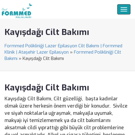
Togg
navig
Kayışdağı Cilt Bakımı
Formmed Polikliniği Lazer Epilasyon Cilt Bakımı | Formmed
Klinik | Ataşehir Lazer Epilasyon
»
Formmed Polikliniği Cilt
Bakımı
»
Kayışdağı Cilt Bakımı
Kayışdağı Cilt Bakımı
Kayışdağı Cilt Bakımı, Cilt güzelliği, başta kadınlar
olmak üzere herkesin önem verdiği bir konudur. Sivilce
ve siyah noktalarla uğraşmak, makyajla uyumak,
makyajı iyi temizlememek ya da cilt bakımlarını
aksatmak cildi yıprattığı gibi büyük cilt problemlerine
de yol açmaktadır. Alkol ve sigara tüketimi, beslenme