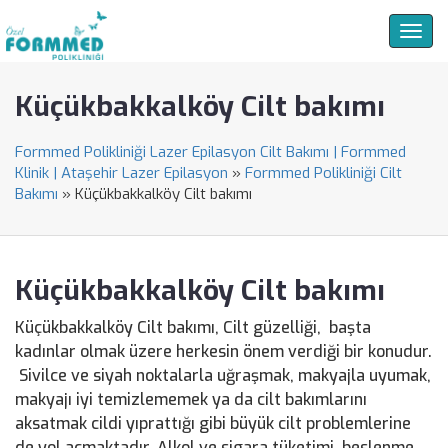
Togg
navig
Küçükbakkalköy Cilt bakımı
Formmed Polikliniği Lazer Epilasyon Cilt Bakımı | Formmed
Klinik | Ataşehir Lazer Epilasyon
»
Formmed Polikliniği Cilt
Bakımı
»
Küçükbakkalköy Cilt bakımı
Küçükbakkalköy Cilt bakımı
Küçükbakkalköy Cilt bakımı, Cilt güzelliği, başta
kadınlar olmak üzere herkesin önem verdiği bir konudur.
Sivilce ve siyah noktalarla uğraşmak, makyajla uyumak,
makyajı iyi temizlememek ya da cilt bakımlarını
aksatmak cildi yıprattığı gibi büyük cilt problemlerine
de yol açmaktadır. Alkol ve sigara tüketimi, beslenme