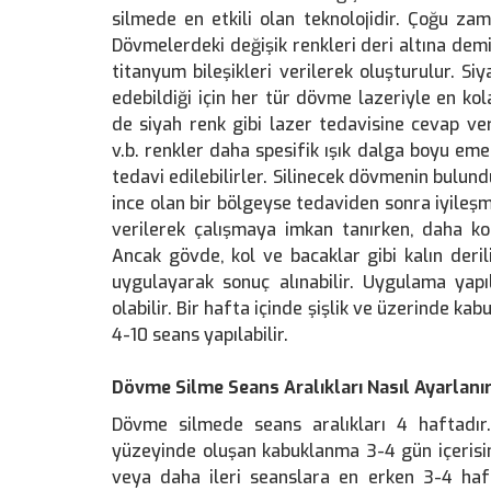
silmede en etkili olan teknolojidir. Çoğu za
Dövmelerdeki değişik renkleri deri altına dem
titanyum bileşikleri verilerek oluşturulur. Si
edebildiği için her tür dövme lazeriyle en ko
de siyah renk gibi lazer tedavisine cevap ver
v.b. renkler daha spesifik ışık dalga boyu e
tedavi edilebilirler. Silinecek dövmenin bulund
ince olan bir bölgeyse tedaviden sonra iyileşm
verilerek çalışmaya imkan tanırken, daha ko
Ancak gövde, kol ve bacaklar gibi kalın der
uygulayarak sonuç alınabilir. Uygulama yapı
olabilir. Bir hafta içinde şişlik ve üzerinde k
4-10 seans yapılabilir.
Dövme Silme Seans Aralıkları Nasıl Ayarlanı
Dövme silmede seans aralıkları 4 haftadır
yüzeyinde oluşan kabuklanma 3-4 gün içerisi
veya daha ileri seanslara en erken 3-4 haf