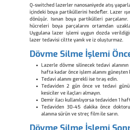
Q-switched lazerler nanosaniyede atış yaparl
içindeki boya partiküllerini hedefler. Lazer ışı
dönüşür. Isınan boya partikülleri parçalan
hücreleri boya parçalarını ortamdan uzakla
Uygulana lazer işlemi uygun dozda verildiğ
lazer tedavisi ciltte yanık ve iz oluşturmaz.
Dövme Silme İşlemi Önc
Lazerle dövme silinecek tedavi alanını
hafta kadar önce işlem alanını güneşten 
Tedavi alanını gerekli ise tıraş edin.
Tedaviden 2 gün önce ve tedavi günü a
kesiciler ve ilaçları almayın.
Demir ilacı kullanılıyorsa tedaviden 1 haf
Tedaviden 30-45 dakika önce doktoru
alanına sürün ve streç film ile sarın.
Dövme Silme İşlemi Sonr