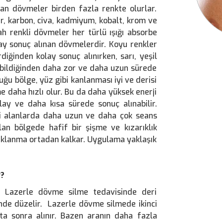
man dövmeler birden fazla renkte olurlar.
ir, karbon, civa, kadmiyum, kobalt, krom ve
yah renkli dövmeler her türlü ışığı absorbe
lay sonuç alınan dövmelerdir. Koyu renkler
diğinden kolay sonuç alınırken, sarı, yeşil
mebildiğinden daha zor ve daha uzun sürede
uğu bölge, yüz gibi kanlanması iyi ve derisi
e daha hızlı olur. Bu da daha yüksek enerji
lay ve daha kısa sürede sonuç alınabilir.
ili alanlarda daha uzun ve daha çok seans
lan bölgede hafif bir şişme ve kızarıklık
abuklanma ortadan kalkar. Uygulama yaklaşık
r?
. Lazerle dövme silme tedavisinde deri
nde düzelir. Lazerle dövme silmede ikinci
ta sonra alınır. Bazen aranın daha fazla