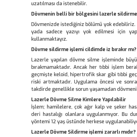
uzatılması da istenebilir.
Dövmenin belli bir bölgesini lazerle sildi
Dövmenizde istediğiniz bölümü yok edebiliriz.
yada sadece yazıyı yok edilmesi için yapa
kullanmaktayız.
Dövme sildirme işlemi cildimde iz bırakır mı?
Lazerle yapılan dövme silme işleminde büyük
bırakmamaktadır. Ancak her tıbbi işlem berabe
geçmişte keloid, hipertrofik skar gibi tıbbi g
riski artmaktadır. Uygulama öncesi ve sonr
takdirde genellikle sorun yaşamadan dövmeni
Lazerle Dövme Silme Kimlere Yapılabilir
İşlem; hamilelere, çok ağır kalp ve şeker hasta
deri hastalığı olanlara uygulanmıyor. Bu du
yöntemi 12 yaş üstünde herkese uygulanabiliy
Lazerle Dövme Sildirme işlemi zararlı mıdır?