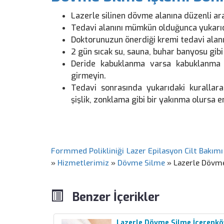
Lazerle silinen dövme alanına düzenli ara
Tedavi alanını mümkün olduğunca yukarıda
Doktorunuzun önerdiği kremi tedavi alan
2 gün sıcak su, sauna, buhar banyosu gi
Deride kabuklanma varsa kabuklanma
girmeyin.
Tedavi sonrasında yukarıdaki kurallara 
şişlik, zonklama gibi bir yakınma olursa 
Formmed Polikliniği Lazer Epilasyon Cilt Bakımı
»
Hizmetlerimiz
»
Dövme Silme
»
Lazerle Dövme
Benzer İçerikler
Lazerle Dövme Silme İçerenkö