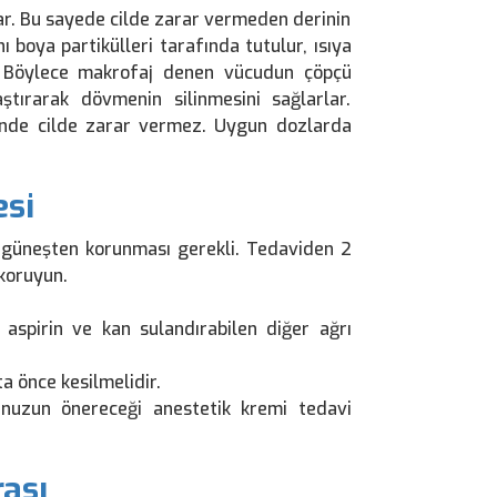
ar. Bu sayede cilde zarar vermeden derinin
nı boya partikülleri tarafında tutulur, ısıya
ır. Böylece makrofaj denen vücudun çöpçü
ştırarak dövmenin silinmesini sağlarlar.
inde cilde zarar vermez. Uygun dozlarda
esi
n güneşten korunması gerekli. Tedaviden 2
koruyun.
spirin ve kan sulandırabilen diğer ağrı
ta önce kesilmelidir.
nuzun önereceği anestetik kremi tedavi
ası