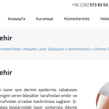
+90 (216)
573 83 53
Anasayfa
Kurumsal
Hizmetlerimiz
Heki
ehir
ormmed Klinik | Ataşehir Lazer Epilasyon
»
Hizmetlerimiz
»
Dövme S
ehir
 lazer ışını derinin epidermis tabakasını
ngini veren bileşikler tarafından emilir ve
arafından ortadan kaldırılması sağlanır. Q-
lga boylarındaki lazer ışınlarıyla dövme