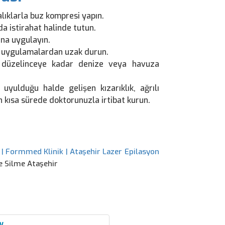
lıklarla buz kompresi yapın.
 istirahat halinde tutun.
ına uygulayın.
bi uygulamalardan uzak durun.
 düzelinceye kadar denize veya havuza
uyulduğu halde gelişen kızarıklık, ağrılı
en kısa sürede doktorunuzla irtibat kurun.
 | Formmed Klinik | Ataşehir Lazer Epilasyon
 Silme Ataşehir
y