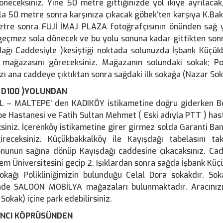
öneceksiniz. Yine 50 metre gittiğinizde yol ikiye ayrılacak
a 50 metre sonra karşınıza çıkacak göbek’ten karşıya K.Ba
tre sonra FUJİ İMAJ PLAZA fotoğrafçısının önünden sağ yo
geçmez sola dönecek ve bu yolu sonuna kadar gittikten son
dağı Caddesiyle )kesiştiği noktada solunuzda İşbank Küçük
mağazasını göreceksiniz. Mağazanın solundaki sokak; Poli
zı ana caddeye çıktıktan sonra sağdaki ilk sokağa (Nazar Soka
( D100 )YOLUNDAN
 – MALTEPE’ den KADIKÖY istikametine doğru giderken Bos
e Hastanesi ve Fatih Sultan Mehmet ( Eski adıyla PTT ) hast
siniz. İçerenköy istikametine girer girmez solda Garanti B
ireceksiniz. Küçükbakkalköy ile Kayışdağı tabelasını t
onunun sağına dönüp Kayışdağı caddesine çıkacaksınız. Ca
m Üniversitesini geçip 2. Işıklardan sonra sağda İşbank Kü
sokağı Polikliniğimizin bulunduğu Celal Dora sokakdır. So
nde SALOON MOBİLYA mağazaları bulunmaktadır. Aracınızı İ
Sokak) içine park edebilirsiniz.
NCI KÖPRÜSÜNDEN