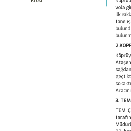
Kroki
Köprüd
yola gi
ilk ışı
tane ış
bulund
bulunma
2.KÖP
Köprüyü
Ataşeh
sağdan 
geçtikt
sokakt
Aracını
3. TEM
TEM Ça
tarafı
Müdürl