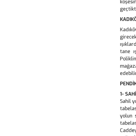
köşesi
geçtikt
KADIK
Kadıkö
girecek
ışıkla
tane ı
Polikl
mağaza
edebili
PENDİ
1- SA
Sahil 
tabelas
yolun 
tabelas
Caddey