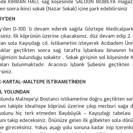
nde KİRMAN HALI, sağ köşesinde SALOON MOBİLYA mağazala
en sonra ikinci sokak (Nazar Sokak) içine park edebilirsiniz
ÖY’DEN
y’den D-100 ‘ü devam ederek sağda Göztepe Medicalpark
siniz. İlk köprünün üzerine çıkacaksınız, düz devam edip 2. Ç
rdan sola Kayışdağı cd. İstikametini izleyerek Acıbadem Ün
şıklar geçtikten sonra sağ tarafta İşbankası binasının 
iniğimizin bulunduğu sokaktır . Sokak girişinin sol köşesi
ları bulunmaktadır. Aracınızı İşbank Şubesini geçtikten 
rsiniz.
K-KARTAL-MALTEPE İSTİKAMETİNDEN
HİL YOLUNDAN
yolunda Maltepe’yi Bostancı istikametine doğru geçtikten so
ını takiple İdealtepe köprüsü üzerine çıkıp mecburi sağa d
solunu hiç terk etmeden Başıbüyük – Kayışdağı tabelası 
ını takip edeceksiniz. Önünüze gelen ilk göbekten sola dönüp
e gireceksiniz. Yokuş aşağı yolu sonuna kadar inip İçeren