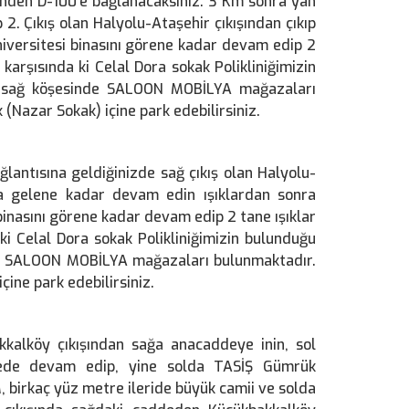
inden D-100’e bağlanacaksınız. 3 Km sonra yan
2. Çıkış olan Halyolu-Ataşehir çıkışından çıkıp
Üniversitesi binasını görene kadar devam edip 2
karşısında ki Celal Dora sokak Polikliniğimizin
I, sağ köşesinde SALOON MOBİLYA mağazaları
 (Nazar Sokak) içine park edebilirsiniz.
lantısına geldiğinizde sağ çıkış olan Halyolu-
ra gelene kadar devam edin ışıklardan sonra
binasını görene kadar devam edip 2 tane ışıklar
ki Celal Dora sokak Polikliniğimizin bulunduğu
nde SALOON MOBİLYA mağazaları bulunmaktadır.
çine park edebilirsiniz.
kkalköy çıkışından sağa anacaddeye inin, sol
ddede devam edip, yine solda TASİŞ Gümrük
birkaç yüz metre ileride büyük camii ve solda