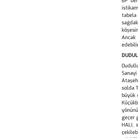
BP ben
istika
tabela
sağdak
köşesi
Ancak 
edebilir
DUDUL
Dudull
Sanayi
Ataşeh
solda 
büyük 
Küçükb
yönünü
geçer g
HALI, 
çekileb