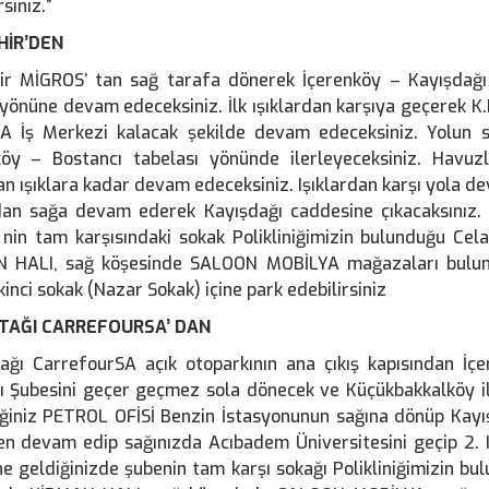
siniz.”
HİR’DEN
ir MİGROS’ tan sağ tarafa dönerek İçerenköy – Kayışdağı 
yönüne devam edeceksiniz. İlk ışıklardan karşıya geçerek K
 İş Merkezi kalacak şekilde devam edeceksiniz. Yolun 
köy – Bostancı tabelası yönünde ilerleyeceksiniz. Havuz
n ışıklara kadar devam edeceksiniz. Işıklardan karşı yola d
rdan sağa devam ederek Kayışdağı caddesine çıkacaksınız.
 nin tam karşısındaki sokak Polikliniğimizin bulunduğu Cela
 HALI, sağ köşesinde SALOON MOBİLYA mağazaları bulunma
kinci sokak (Nazar Sokak) içine park edebilirsiniz
TAĞI CARREFOURSA’ DAN
ağı CarrefourSA açık otoparkının ana çıkış kapısından İç
ı Şubesini geçer geçmez sola dönecek ve Küçükbakkalköy ile
ğiniz PETROL OFİSİ Benzin İstasyonunun sağına dönüp Kayış
n devam edip sağınızda Acıbadem Üniversitesini geçip 2. 
e geldiğinizde şubenin tam karşı sokağı Polikliniğimizin bul