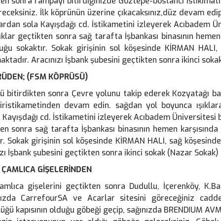
en sonra rampayı bitirdiğinizde Göztepe-bostancı istikimat
receksiniz. İlk köprünün üzerine çıkacaksınız,düz devam edip 
klardan sola Kayışdağı cd. İstikametini izleyerek Acıbadem 
ıklar geçtikten sonra sağ tarafta İşbankası binasının hemen 
uğu sokaktır. Sokak girişinin sol köşesinde KİRMAN HAL
ktadır. Aracınızı İşbank şubesini geçtikten sonra ikinci sokak
RÜDEN; (FSM KÖPRÜSÜ)
 bitirdikten sonra Çevre yolunu takip ederek Kozyatağı bağ
iristikametinden devam edin. sağdan yol boyunca ışıkla
Kayışdağı cd. İstikametini izleyerek Acıbadem Üniversitesi 
en sonra sağ tarafta İşbankası binasının hemen karşısında 
ır. Sokak girişinin sol köşesinde KİRMAN HALI, sağ köşesi
zı İşbank şubesini geçtikten sonra ikinci sokak (Nazar Sokak) i
 ÇAMLICA GİŞELERİNDEN
mlıca gişelerini geçtikten sonra Dudullu, İçerenköy, K.Ba
nızda CarrefourSA ve Acarlar sitesini göreceğiniz ca
üğü kapısının olduğu göbeği geçip, sağınızda BRENDIUM AVM, 