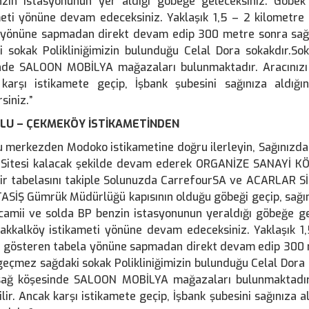
zin istasyonunun yer aldığı göbeğe geleceksiniz. Göbek
meti yönüne devam edeceksiniz. Yaklaşık 1,5 – 2 kilometr
 yönüne sapmadan direkt devam edip 300 metre sonra sağ
i sokak Polikliniğimizin bulunduğu Celal Dora sokakdır.So
nde SALOON MOBİLYA mağazaları bulunmaktadır. Aracınızı b
karşı istikamete geçip, İşbank şubesini sağınıza aldığı
siniz.”
LU – ÇEKMEKÖY İSTİKAMETİNDEN
u merkezden Modoko istikametine doğru ilerleyin, Sağınızd
 Sitesi kalacak şekilde devam ederek ORGANİZE SANAYİ K
ir tabelasını takiple Solunuzda CarrefourSA ve ACARLAR Sİ
TASİŞ Gümrük Müdürlüğü kapısının olduğu göbeği geçip, sağ
camii ve solda BP benzin istasyonunun yeraldığı göbeğe ge
akkalköy istikameti yönüne devam edeceksiniz. Yaklaşık 1
 gösteren tabela yönüne sapmadan direkt devam edip 300 m
eçmez sağdaki sokak Polikliniğimizin bulunduğu Celal Dora 
sağ köşesinde SALOON MOBİLYA mağazaları bulunmaktadır.
ilir. Ancak karşı istikamete geçip, İşbank şubesini sağınıza a