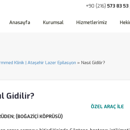
+90 (216)
573 83 53
Anasayfa
Kurumsal
Hizmetlerimiz
Heki
ormmed Klinik | Ataşehir Lazer Epilasyon
»
Nasıl Gidilir?
l Gidilir?
ÖZEL ARAÇ İLE
RÜDEN; (BOĞAZİÇİ KÖPRÜSÜ)