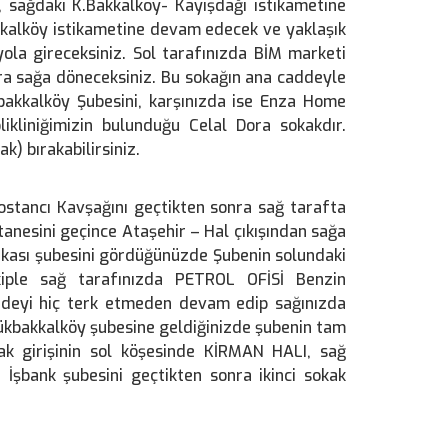
, sağdaki K.Bakkalköy- Kayışdağı istikametine
kkalköy istikametine devam edecek ve yaklaşık
la gireceksiniz. Sol tarafınızda BİM marketi
ra sağa döneceksiniz. Bu sokağın ana caddeyle
bakkalköy Şubesini, karşınızda ise Enza Home
kliniğimizin bulunduğu Celal Dora sokakdır.
k) bırakabilirsiniz.
tancı Kavşağını geçtikten sonra sağ tarafta
anesini geçince Ataşehir – Hal çıkışından sağa
ankası şubesini gördüğünüzde Şubenin solundaki
akiple sağ tarafınızda PETROL OFİSİ Benzin
ddeyi hiç terk etmeden devam edip sağınızda
çükbakkalköy şubesine geldiğinizde şubenin tam
kak girişinin sol köşesinde KİRMAN HALI, sağ
şbank şubesini geçtikten sonra ikinci sokak