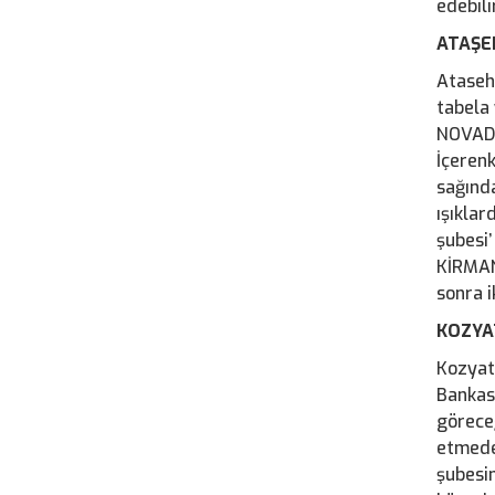
edebilir
ATAŞE
Ataseh
tabela 
NOVADA
İçeren
sağında
ışıkla
şubesi’
KİRMAN
sonra i
KOZYA
Kozyat
Bankas
görece
etmede
şubesin