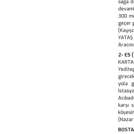
sağa d
devaml
300 me
geçer 
(Kayış
YATAŞ 
Aracını
2- E5 
KARTAL
Yeditep
girecek
yola g
İstasy
Acıbade
karşı 
köşesi
(Nazar 
BOSTA