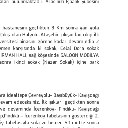
rı bulunmaktadır. Aracınızı İşbank Şubesini
 hastanesini geçtikten 3 Km sonra yan yola
ıkış olan Halyolu-Ataşehir çıkışından çıkıp ilk
iversitesi binasını görene kadar devam edip 2
hemen karşısında ki sokak, Celal Dora sokak
nde KİRMAN HALI, sağ köşesinde SALOON MOBİLYA
sonra ikinci sokak (Nazar Sokak) içine park
nra İdealtepe Çevreyolu- Başıbüyük- Kayışdağı
evam edeceksiniz. İlk ışıkları geçtikten sonra
ve devamında İçerenköy- Fındıklı- Kayışdağı
,Fındıklı – İçerenköy tabelasının gösterdiği 2.
köy tabelasıyla sola ve hemen 50 metre sonra