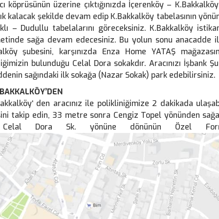
cı köprüsünün üzerine çıktığınızda İçerenköy – K.Bakkalköy
ık kalacak şekilde devam edip K.Bakkalköy tabelasının yönü
ıklı – Dudullu tabelalarını göreceksiniz. K.Bakkalköy istik
metinde sağa devam edecesiniz. Bu yolun sonu anacadde il
alköy şubesini, karşınızda Enza Home YATAŞ mağazasını
niğimizin bulunduğu Celal Dora sokakdır. Aracınızı İşbank 
denin sağındaki ilk sokağa (Nazar Sokak) park edebilirsiniz.
BAKKALKÖY’DEN
akkalköy‘ den aracınız ile polikliniğimize 2 dakikada ulaşa
ini takip edin, 33 metre sonra Cengiz Topel yönünden sağ
Celal Dora Sk. yönüne dönünün Özel Formmed