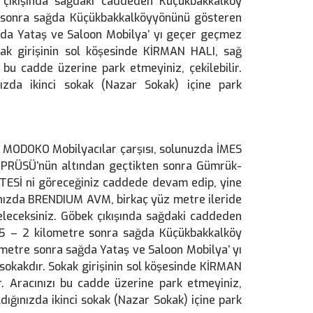
 çıkışında sağdaki caddeden Küçükbakkalköy
e sonra sağda Küçükbakkalköyyönünü gösteren
da Yataş ve Saloon Mobilya’ yı geçer geçmez
kak girişinin sol köşesinde KİRMAN HALI, sağ
u cadde üzerine park etmeyiniz, çekilebilir.
nızda ikinci sokak (Nazar Sokak) içine park
a MODOKO Mobilyacılar çarşısı, solunuzda İMES
ÖPRÜSÜ’nün altından geçtikten sonra Gümrük-
TESİ ni göreceğiniz caddede devam edip, yine
ınızda BRENDIUM AVM, birkaç yüz metre ileride
leceksiniz. Göbek çıkışında sağdaki caddeden
,5 – 2 kilometre sonra sağda Küçükbakkalköy
etre sonra sağda Yataş ve Saloon Mobilya’ yı
sokakdır. Sokak girişinin sol köşesinde KİRMAN
 Aracınızı bu cadde üzerine park etmeyiniz,
ldığınızda ikinci sokak (Nazar Sokak) içine park