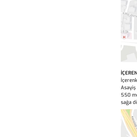
İÇERE
İçeren
Asayiş
550 me
sağa dö