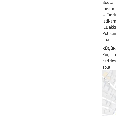
Bostan
mezarl
– Fınd
istika
K.Bakk
Polikli
ana cad
KÜÇÜK
Küçükb
caddes
sola 