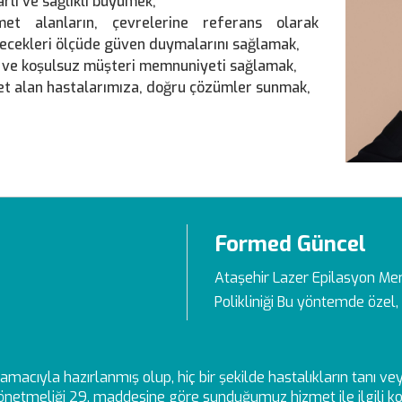
rarlı ve sağlıklı büyümek,
et alanların, çevrelerine referans olarak
lecekleri ölçüde güven duymalarını sağlamak,
cı ve koşulsuz müşteri memnuniyeti sağlamak,
et alan hastalarımıza, doğru çözümler sunmak,
Formed Güncel
Ataşehir Lazer Epilasyon Me
Polikliniği Bu yöntemde özel, 
ek amacıyla hazırlanmış olup, hiç bir şekilde hastalıkların tanı 
netmeliği 29. maddesine göre sunduğumuz hizmet ile ilgili kon