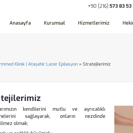
+90 (216)
573 83 53
Anasayfa
Kurumsal
Hizmetlerimiz
Heki
ormmed Klinik | Ataşehir Lazer Epilasyon
»
Stratejilerimiz
tejilerimiz
arımızın kendilerini mutlu ve ayrıcalıklı
tmelerini sağlayarak, onların nezdinde
ilmez olmak;