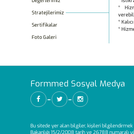
Değerlerimiz
* İstik
* Hizm
Stratejilerimiz
verebi
* Kalı
Sertifikalar
* Hizm
Foto Galeri
Formmed Sosyal Medya
━
━
Bu sitede yer alan bilgiler, kişileri bilgilendirm
Bakanlığı 15/2/2008 tarih ve 26788 numaralı yö