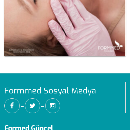
Formmed Sosyal Medya
━
━
Formed Güncel