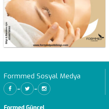
Formmed Sosyal Medya
━
━
Formed Güncel