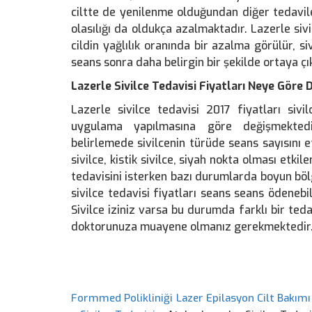
ciltte de yenilenme olduğundan diğer tedavil
olasılığı da oldukça azalmaktadır. Lazerle siv
cildin yağlılık oranında bir azalma görülür, 
seans sonra daha belirgin bir şekilde ortaya çı
Lazerle Sivilce Tedavisi Fiyatları Neye Göre D
Lazerle sivilce tedavisi 2017 fiyatları siv
uygulama yapılmasına göre değişmektedir.
belirlemede sivilcenin türüde seans sayısını et
sivilce, kistik sivilce, siyah nokta olması etki
tedavisini isterken bazı durumlarda boyun böl
sivilce tedavisi fiyatları seans seans ödenebil
Sivilce iziniz varsa bu durumda farklı bir tedav
doktorunuza muayene olmanız gerekmektedir
Formmed Polikliniği Lazer Epilasyon Cilt Bakımı