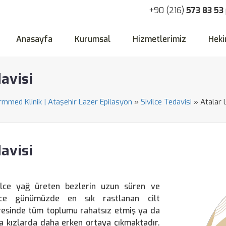
+90 (216)
573 83 53
Anasayfa
Kurumsal
Hizmetlerimiz
Heki
davisi
ormmed Klinik | Ataşehir Lazer Epilasyon
»
Sivilce Tedavisi
»
Atalar 
davisi
vilce yağ üreten bezlerin uzun süren ve
ivilce günümüzde en sık rastlanan cilt
evresinde tüm toplumu rahatsız etmiş ya da
da kızlarda daha erken ortaya çıkmaktadır.