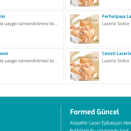
isi
Ferhatpaşa Laz
da yaygın isimlendirilmesi ile…
Lazerle Sivilce
avisi
Cevizli Lazerl
da yaygın isimlendirilmesi ile…
Lazerle Sivilce
Formed Güncel
Ataşehir Lazer Epilasyon Me
Polikliniği Bu yöntemde özel, 