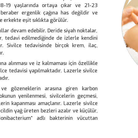
 18-19 yaşlarında ortaya çıkar ve 21-23
 beraber ergenlik çağına has değildir ve
e erkekte eşit sıklıkta görülür.
llar devam edebilir. Deride siyah noktalar,
er, tedavi edilmediğinde de izlerle kendini
r. Sivilce tedavisinde birçok krem, ilaç,
r.
na alınması ve iz kalmaması için özellikle
vilce tedavisi yapılmaktadır. Lazerle sivilce
dır.
n ve gözeneklerin arasına giren karbon
 dokunun yenilenmesi, sivilcelerin geçmesi,
lerin kapanması amaçlanır. Lazerle sivilce
ildin yağ üreten bezleri azalır ve küçülür,
onibacterium” adlı bakterinin vücuttan