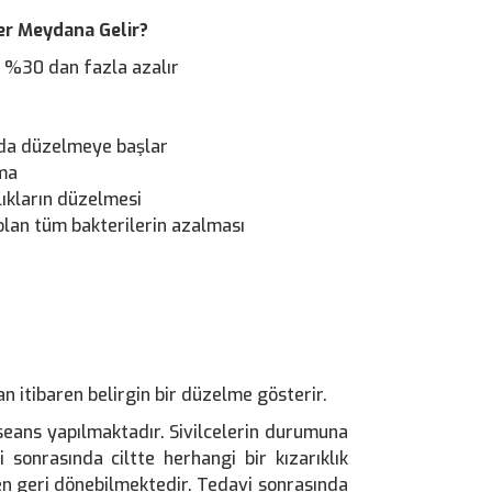
ler Meydana Gelir?
a %30 dan fazla azalır
ında düzelmeye başlar
lma
lıkların düzelmesi
olan tüm bakterilerin azalması
an itibaren belirgin bir düzelme gösterir.
 seans yapılmaktadır. Sivilcelerin durumuna
i sonrasında ciltte herhangi bir kızarıklık
n geri dönebilmektedir. Tedavi sonrasında