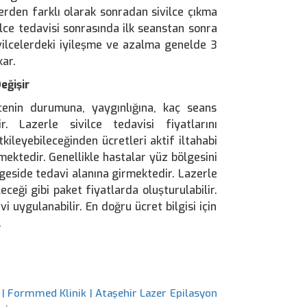
erden farklı olarak sonradan sivilce çıkma
ilce tedavisi sonrasında ilk seanstan sonra
sivilcelerdeki iyileşme ve azalma genelde 3
kar.
eğişir
ilcenin durumuna, yaygınlığına, kaç seans
 Lazerle sivilce tedavisi fiyatlarını
kileyebileceğinden ücretleri aktif iltahabi
lemektedir. Genellikle hastalar yüz bölgesini
geside tedavi alanına girmektedir. Lazerle
eceği gibi paket fiyatlarda oluşturulabilir.
i uygulanabilir. En doğru ücret bilgisi için
.
 | Formmed Klinik | Ataşehir Lazer Epilasyon