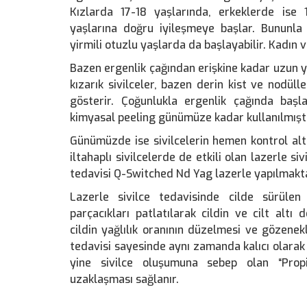
Kızlarda 17-18 yaşlarında, erkeklerde ise
yaşlarına doğru iyileşmeye başlar. Bununla
yirmili otuzlu yaşlarda da başlayabilir. Kadın v
Bazen ergenlik çağından erişkine kadar uzun yı
kızarık sivilceler, bazen derin kist ve nodüll
gösterir. Çoğunlukla ergenlik çağında başla
kimyasal peeling günümüze kadar kullanılmıştı
Günümüzde ise sivilcelerin hemen kontrol altı
iltahaplı sivilcelerde de etkili olan lazerle si
tedavisi Q-Switched Nd Yag lazerle yapılmakta
Lazerle sivilce tedavisinde cilde sürüle
parçacıkları patlatılarak cildin ve cilt altı
cildin yağlılık oranının düzelmesi ve gözenek
tedavisi sayesinde aynı zamanda kalıcı olarak c
yine sivilce oluşumuna sebep olan “Propi
uzaklaşması sağlanır.