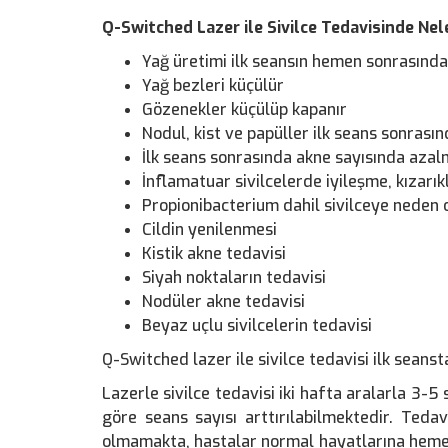
Q-Switched Lazer ile Sivilce Tedavisinde Ne
Yağ üretimi ilk seansın hemen sonrasınd
Yağ bezleri küçülür
Gözenekler küçülüp kapanır
Nodul, kist ve papüller ilk seans sonras
İlk seans sonrasında akne sayısında aza
İnflamatuar sivilcelerde iyileşme, kızarık
Propionibacterium dahil sivilceye neden 
Cildin yenilenmesi
Kistik akne tedavisi
Siyah noktaların tedavisi
Nodüler akne tedavisi
Beyaz uçlu sivilcelerin tedavisi
Q-Switched lazer ile sivilce tedavisi ilk seanst
Lazerle sivilce tedavisi iki hafta aralarla 3-5
göre seans sayısı arttırılabilmektedir. Tedav
olmamakta, hastalar normal hayatlarına heme