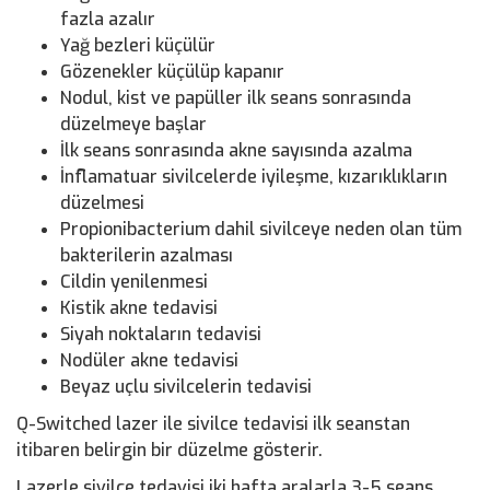
fazla azalır
Yağ bezleri küçülür
Gözenekler küçülüp kapanır
Nodul, kist ve papüller ilk seans sonrasında
düzelmeye başlar
İlk seans sonrasında akne sayısında azalma
İnflamatuar sivilcelerde iyileşme, kızarıklıkların
düzelmesi
Propionibacterium dahil sivilceye neden olan tüm
bakterilerin azalması
Cildin yenilenmesi
Kistik akne tedavisi
Siyah noktaların tedavisi
Nodüler akne tedavisi
Beyaz uçlu sivilcelerin tedavisi
Q-Switched lazer ile sivilce tedavisi ilk seanstan
itibaren belirgin bir düzelme gösterir.
Lazerle sivilce tedavisi iki hafta aralarla 3-5 seans