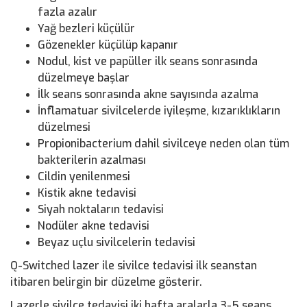
fazla azalır
Yağ bezleri küçülür
Gözenekler küçülüp kapanır
Nodul, kist ve papüller ilk seans sonrasında
düzelmeye başlar
İlk seans sonrasında akne sayısında azalma
İnflamatuar sivilcelerde iyileşme, kızarıklıkların
düzelmesi
Propionibacterium dahil sivilceye neden olan tüm
bakterilerin azalması
Cildin yenilenmesi
Kistik akne tedavisi
Siyah noktaların tedavisi
Nodüler akne tedavisi
Beyaz uçlu sivilcelerin tedavisi
Q-Switched lazer ile sivilce tedavisi ilk seanstan
itibaren belirgin bir düzelme gösterir.
Lazerle sivilce tedavisi iki hafta aralarla 3-5 seans