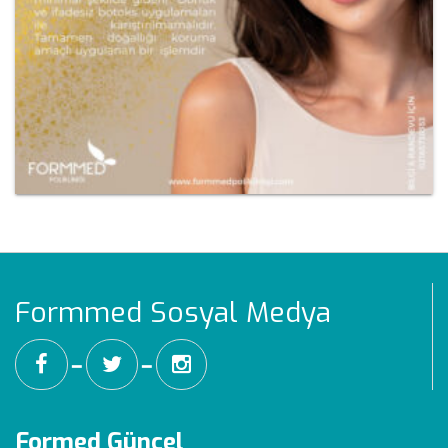
Formmed Sosyal Medya
━
━
Formed Güncel