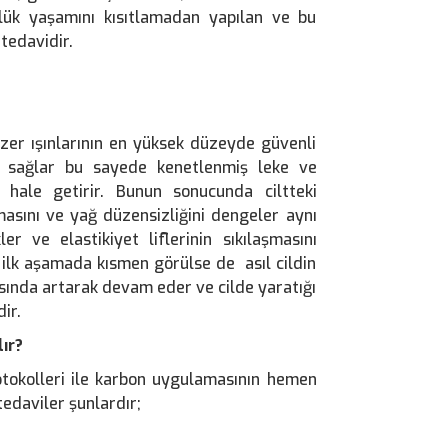
nlük yaşamını kısıtlamadan yapılan ve bu
 tedavidir.
zer ışınlarının en yüksek düzeyde güvenli
nı sağlar bu sayede kenetlenmiş leke ve
ir hale getirir. Bunun sonucunda ciltteki
lmasını ve yağ düzensizliğini dengeler aynı
r ve elastikiyet liflerinin sıkılaşmasını
i ilk aşamada kısmen görülse de asıl cildin
asında artarak devam eder ve cilde yaratığı
ir.
ır?
otokolleri ile karbon uygulamasının hemen
edaviler şunlardır;