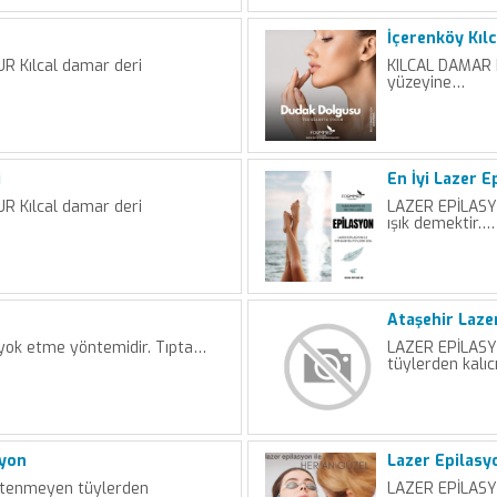
İçerenköy Kıl
 Kılcal damar deri
KILCAL DAMAR 
yüzeyine…
i
En İyi Lazer 
 Kılcal damar deri
LAZER EPİLASYO
ışık demektir.…
Ataşehir Laze
 yok etme yöntemidir. Tıpta…
LAZER EPİLASY
tüylerden kalıc
syon
Lazer Epilasy
tenmeyen tüylerden
LAZER EPİLASY