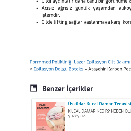
Cildi aydınlatır daha canlı bir görünüme 
Acısız ağrısız günlük yaşamdan alıko
işlemdir.
Cilde lifting sağlar yaşlanmaya karşı kor
Formmed Polikliniği Lazer Epilasyon Cilt Bakımı
»
Epilasyon Dolgu Botoks
»
Ataşehir Karbon Pee
Benzer İçerikler
Üsküdar Kılcal Damar Tedavisi
KILCAL DAMAR NEDİR? NEDEN OLUR
yüzeyine…