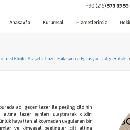
+90 (216)
573 83 53
Anasayfa
Kurumsal
Hizmetlerimiz
Heki
ormmed Klinik | Ataşehir Lazer Epilasyon
»
Epilasyon Dolgu Botoks
burada adı geçen lazer ile peeling cildinin
 altına lazer ışınları ulaştırarak cildin
günlük hayattan alıkoymadan uygulanan bir
akımlar ve kimyasal peelingler cilt altına