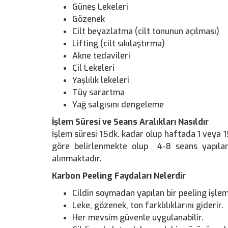
Güneş Lekeleri
Gözenek
Cilt beyazlatma (cilt tonunun açılması)
Lifting (cilt sıkılaştırma)
Akne tedavileri
Çil Lekeleri
Yaşlılık lekeleri
Tüy sarartma
Yağ salgısını dengeleme
İşlem Süresi ve Seans Aralıkları Nasıldır
İşlem süresi 15dk. kadar olup haftada 1 veya 15
göre belirlenmekte olup 4-8 seans yapıla
alınmaktadır.
Karbon Peeling Faydaları Nelerdir
Cildin soymadan yapılan bir peeling işlem
Leke, gözenek, ton farklılıklarını giderir.
Her mevsim güvenle uygulanabilir.