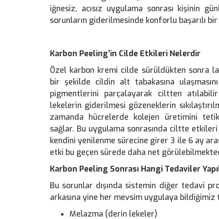
iğnesiz, acısız uygulama sonrası kişinin gü
sorunların giderilmesinde konforlu başarılı bir
Karbon Peeling’in Cilde Etkileri Nelerdir
Özel karbon kremi cilde sürüldükten sonra la
bir şekilde cildin alt tabakasına ulaşması
pigmentlerini parçalayarak ciltten atılabil
lekelerin giderilmesi gözeneklerin sıkılaştırı
zamanda hücrelerde kolejen üretimini tetikle
sağlar. Bu uygulama sonrasında ciltte etkiler
kendini yenilenme sürecine girer 3 ile 6 ay ar
etki bu geçen sürede daha net görülebilmekted
Karbon Peeling Sonrası Hangi Tedaviler Yapıl
Bu sorunlar dışında sistemin diğer tedavi pr
arkasına yine her mevsim uygulaya bildiğimiz t
Melazma (derin lekeler)