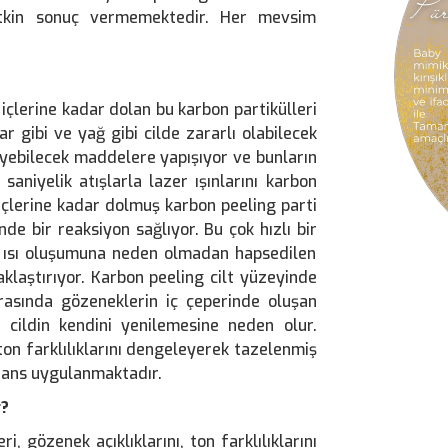
 etkin sonuç vermemektedir. Her mevsim
içlerine kadar dolan bu karbon partikülleri
r gibi ve yağ gibi cilde zararlı olabilecek
yebilecek maddelere yapışıyor ve bunların
saniyelik atışlarla lazer ışınlarını karbon
içlerine kadar dolmuş karbon peeling parti​
nde bir reaksiyon sağlıyor. Bu çok hızlı bir
rı ısı oluşumuna neden olmadan hapsedilen
uzaklaştırıyor. Karbon peeling cilt yüzeyinde
rasında gözeneklerin iç çeperinde oluşan
 cildin kendini yenilemesine neden olur.
on farklılıklarını dengeleyerek tazelenmiş
 seans uygulanmaktadır.
r?
, gözenek açıklıklarını, ton farklılıklarını