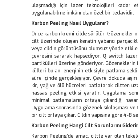
ulaşmadığı için lazer teknolojileri kadar
uygulanabilme imkânı olan özel bir tedavidir.
Karbon Peeling Nasıl Uygulanır?
Önce karbon kremi cilde sürülür. Gözeneklerin 
cilt üzerinde oluşan keratin yabancı parçacıkla
veya cildin görüntüsünü olumsuz yönde etkile
çevresini sararak hapsediyor. Q switch lazer 
partikülleri üzerine gönderiyor. Gözeneklerin 
külleri bu ani enerjinin etkisiyle patlama şekli
süre içinde gerçekleşiyor. Çevre dokuda aşı
kir​,​ yağ​ ve​ ölü hücreleri patlatarak ciltten 
hassas peeling etkisi yaratır. Uygulama son
minimal patlamaların ortaya çıkardığı hasar
Uygulama sonrasında gözenek sıkılaşması ve t
bir cilt ortaya çıkar. Cildin yapısına göre 4-8
Karbon Peeling Hangi Cilt Sorunlarını Gideri
Karbon Peeling’de amaç, ciltte var olan lekeleri