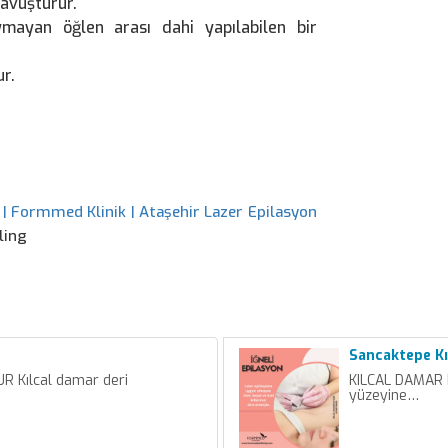
kavuşturur.
ymayan öğlen arası dahi yapılabilen bir
ur.
 | Formmed Klinik | Ataşehir Lazer Epilasyon
ling
Sancaktepe Kı
 Kılcal damar deri
KILCAL DAMAR 
yüzeyine…