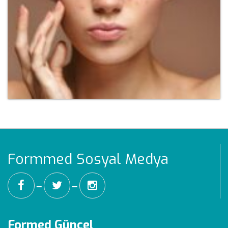
Formmed Sosyal Medya
━
━
Formed Güncel