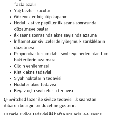
fazla azalır
Yağ bezleri küçülür
Gözenekler küçülüp kapanır
Nodul, kist ve papüller ilk seans sonrasında
düzelmeye başlar
İlk seans sonrasında akne sayısında azalma
İnflamatuar sivilcelerde iyileşme, kızarıklıkların
düzelmesi
Propionibacterium dahil sivilceye neden olan tüm
bakterilerin azalması
Cildin yenilenmesi
Kistik akne tedavisi
Siyah noktaların tedavisi
Nodüler akne tedavisi
Beyaz uçlu sivilcelerin tedavisi
Q-Switched lazer ile sivilce tedavisi ilk seanstan
itibaren belirgin bir düzelme gösterir.
Lazerle sivilce tedavisi iki hafta aralarla 3-5 seans