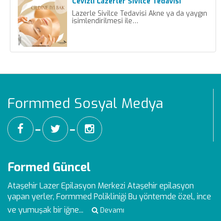
Cevizli Lazerler Sivilce Tedavisi
Lazerle Sivilce Tedavisi Akne ya da yaygın
isimlendirilmesi ile…
Formmed Sosyal Medya
━
━
Formed Güncel
Ataşehir Lazer Epilasyon Merkezi
Ataşehir epilasyon
yapan yerler, Formmed Polikliniği Bu yöntemde özel, ince
ve yumuşak bir iğne...
Devamı