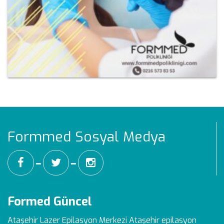
Formmed Sosyal Medya
━
━
Formed Güncel
Ataşehir Lazer Epilasyon Merkezi
Ataşehir epilasyon