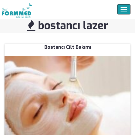
Togg
navig
bostancı lazer
Bostancı Cilt Bakımı