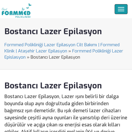
Togg
navig
Bostancı Lazer Epilasyon
Formmed Polikliniği Lazer Epilasyon Cilt Bakımı | Formmed
Klinik | Ataşehir Lazer Epilasyon
»
Formmed Polikliniği Lazer
Epislasyon
»
Bostancı Lazer Epilasyon
Bostancı Lazer Epilasyon
Bostancı Lazer Epilasyon, Lazer ışını belirli bir dalga
boyunda olup aynı doğrultuda giden birbirinden
bağımsız ışın demetidir. Bu ışık demeti lazer cihazları
sayesinde çeşitli ayna oyunları ile yansıtılıp deri üzerine
düşürülür ve açığa çıkan ısı enerjisi esas olarak kılları
etkiler. Aktif kılların içerdiği melanin (Kıl ve deriye