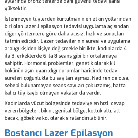
aylarında bronz tenlerde dahi güvenli tedavi şansı
yüksektir.
İstenmeyen tüylerden kurtulmanın en etkin yollarından
biri olan lazerli epilasyon tedavisi uygulama açısından
diğer yöntemlere göre daha acısız, hızlı ve sonuçları
tatmin edicidir. Lazer tedavilerinin süresi ve uygulama
aralığı kişiden kişiye değişmekle birlikte, kadınlarda 4
ila 8, erkeklerde 6 ila 8 seans gibi bir ortalamaya
sahiptir. Hormonal problemler, genetik olarak kıl
kökünün aşırı uyarıldığı durumlar haricinde tedavi
süreleri çoğunlukla bu sayıları aşmaz. Nadiren de olsa,
sebebi bulunamayan seans sayıları çok uzamış, hatta
kalıcı tüy kaybı olmayan vakalar da vardır.
Kadınlarda vücut bölgesinde tedaviye en hızlı cevap
veren bölgeler; bikini, genital bölge, koltuk altı, alt
bacak, göbek ve kol olarak sıralandırılabilinir.
Bostancı Lazer Epilasyon