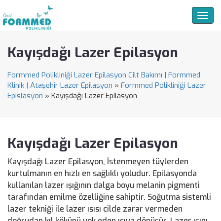
Togg
navig
Kayışdağı Lazer Epilasyon
Formmed Polikliniği Lazer Epilasyon Cilt Bakımı | Formmed
Klinik | Ataşehir Lazer Epilasyon
»
Formmed Polikliniği Lazer
Epislasyon
»
Kayışdağı Lazer Epilasyon
Kayışdağı Lazer Epilasyon
Kayışdağı Lazer Epilasyon, İstenmeyen tüylerden
kurtulmanın en hızlı en sağlıklı yoludur. Epilasyonda
kullanılan lazer ışığının dalga boyu melanin pigmenti
tarafından emilme özelliğine sahiptir. Soğutma sistemli
lazer tekniği ile lazer ısısı cilde zarar vermeden
doğrudan kıl kökünü yok eden ısıya dönüşür. Lazer ışını