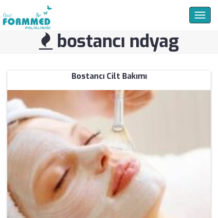
Togg
navig
bostancı ndyag
Bostancı Cilt Bakımı