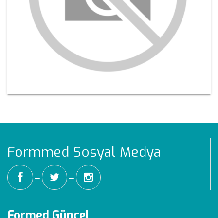
Formmed Sosyal Medya
━
━
Formed Güncel