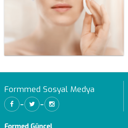
Formmed Sosyal Medya
━
━
Formed Güncel