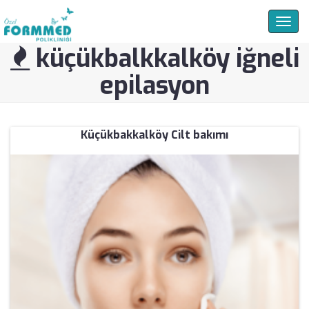
Togg
navig
küçükbalkkalköy iğneli
epilasyon
Küçükbakkalköy Cilt bakımı