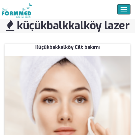
Togg
navig
küçükbalkkalköy lazer
Küçükbakkalköy Cilt bakımı