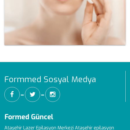
Formmed Sosyal Medya
━
━
Formed Güncel
Ataşehir Lazer Epilasyon Merkezi
Ataşehir epilasyon