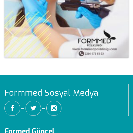
Formmed Sosyal Medya
━
━
Formed Güncel