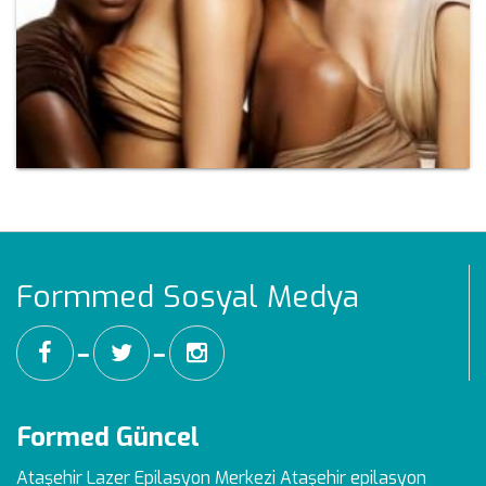
Formmed Sosyal Medya
━
━
Formed Güncel
Ataşehir Lazer Epilasyon Merkezi
Ataşehir epilasyon