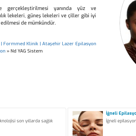
de gerçekleştirilmesi yanında yüz ve
k lekeleri, güneş lekeleri ve çiller gibi iyi
i edilmesi de mümkündür.
 | Formmed Klinik | Ataşehir Lazer Epilasyon
yon
»
Nd YAG Sistem
İğneli Epilasy
knolojisi son yıllarda sağlık
İğneli epilasyo