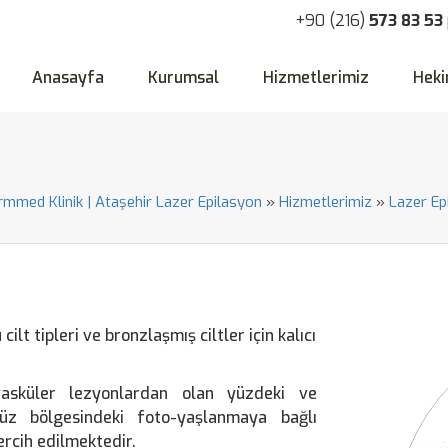
+90 (216)
573 83 53
Anasayfa
Kurumsal
Hizmetlerimiz
Heki
ormmed Klinik | Ataşehir Lazer Epilasyon
»
Hizmetlerimiz
»
Lazer Ep
t tipleri ve bronzlaşmış ciltler için kalıcı
sküler lezyonlardan olan yüzdeki ve
üz bölgesindeki foto-yaşlanmaya bağlı
ercih edilmektedir.