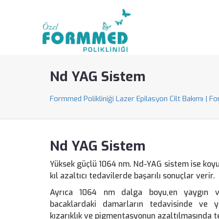
Nd YAG Sistem
Formmed Polikliniği Lazer Epilasyon Cilt Bakımı | F
Nd YAG Sistem
Yüksek güçlü 1064 nm. Nd-YAG sistem ise koyu cil
kıl azaltıcı tedavilerde başarılı sonuçlar verir.
Ayrıca 1064 nm dalga boyu,en yaygın va
bacaklardaki damarların tedavisinde ve y
kızarıklık ve pigmentasyonun azaltılmasında t