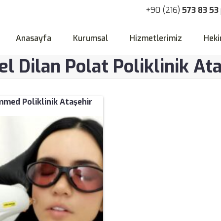
+90 (216)
573 83 53
Anasayfa
Kurumsal
Hizmetlerimiz
Heki
l Dilan Polat Poliklinik At
med Poliklinik Ataşehir