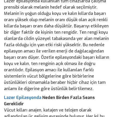
Lazer epilasyonda kullanılan tüm cihazlarda çalışma
prensibi olarak melanin hedef olarak seçilmiştir.
Melanin`in yoğun olduğu koyu ve kalın kıllarda başarı
oranı yüksek olup melanin oranı düşük olan açık renkli
kıllarda başarı oranı daha düşüktür. Başarıyı etkileyen
bir diğer faktör de kişinin ten rengidir. Ten rengi koyu
olanlarda cildin yüzeyel tabakasında yer alan melanin
fazla olduğu için yan etki riski yüksektir. Bu nedenle
epilasyon amacı ile verilen enerji de dağılacağından
başarı oranı düşer. Özetle epilasyondaki başarı kılların
koyu ve kalın, ten renginin açık olması ile doğru
orantılıdır. Epilasyon amacı ile kullanılan farklı
sistemlerin vücut bölgelerine göre birbirlerine
üstünlükleri olmamakla beraber hiçbir cihaz için tam
anlamı ile diğerine göre üstünlük belirtilemez.
Lazer Epilasyonda
Neden Birden Fazla Seans
Gereklidir
Vücut kılları anajen, katajen ve telojen olarak
adlandırılan üç gelişim evresinde bulunur. Her kıl bu