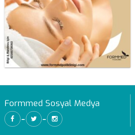
Formmed Sosyal Medya
━
━