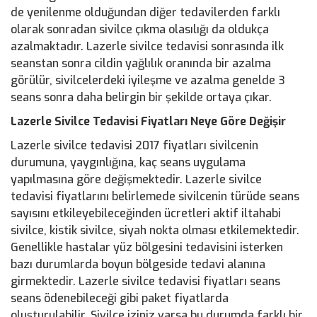
de yenilenme olduğundan diğer tedavilerden farklı
olarak sonradan sivilce çıkma olasılığı da oldukça
azalmaktadır. Lazerle sivilce tedavisi sonrasında ilk
seanstan sonra cildin yağlılık oranında bir azalma
görülür, sivilcelerdeki iyileşme ve azalma genelde 3
seans sonra daha belirgin bir şekilde ortaya çıkar.
Lazerle Sivilce Tedavisi Fiyatları Neye Göre Değişir
Lazerle sivilce tedavisi 2017 fiyatları sivilcenin
durumuna, yaygınlığına, kaç seans uygulama
yapılmasına göre değişmektedir. Lazerle sivilce
tedavisi fiyatlarını belirlemede sivilcenin türüde seans
sayısını etkileyebileceğinden ücretleri aktif iltahabi
sivilce, kistik sivilce, siyah nokta olması etkilemektedir.
Genellikle hastalar yüz bölgesini tedavisini isterken
bazı durumlarda boyun bölgeside tedavi alanına
girmektedir. Lazerle sivilce tedavisi fiyatları seans
seans ödenebileceği gibi paket fiyatlarda
oluşturulabilir. Sivilce iziniz varsa bu durumda farklı bir