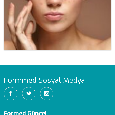
Formmed Sosyal Medya
━
━
Formed Güncel