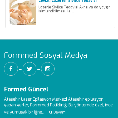
Cevizli Lazerler Sivilce Tedavisi
Lazerle Sivilce Tedavisi Akne ya da yaygın
isimlendirilmesi ile…
Formmed Sosyal Medya
━
━
Formed Güncel
Ataşehir Lazer Epilasyon Merkezi
Ataşehir epilasyon
yapan yerler, Formmed Polikliniği Bu yöntemde özel, ince
ve yumuşak bir iğne...
Devamı