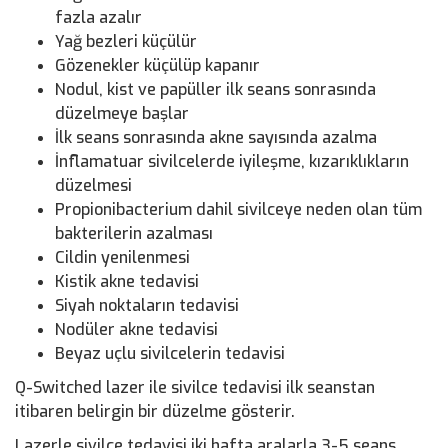
fazla azalır
Yağ bezleri küçülür
Gözenekler küçülüp kapanır
Nodul, kist ve papüller ilk seans sonrasında
düzelmeye başlar
İlk seans sonrasında akne sayısında azalma
İnflamatuar sivilcelerde iyileşme, kızarıklıkların
düzelmesi
Propionibacterium dahil sivilceye neden olan tüm
bakterilerin azalması
Cildin yenilenmesi
Kistik akne tedavisi
Siyah noktaların tedavisi
Nodüler akne tedavisi
Beyaz uçlu sivilcelerin tedavisi
Q-Switched lazer ile sivilce tedavisi ilk seanstan
itibaren belirgin bir düzelme gösterir.
Lazerle sivilce tedavisi iki hafta aralarla 3-5 seans