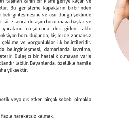
ı taşınan kanın bir kısmı geriye kaçar ve
lur. Bu genişleme kapakların birbirinden
 belirginleşmesine ve kısır döngü şeklinde
ir süre sonra dolaşım bozulmaya başlar ve
miz yaraların oluşumuna dek giden tablo
nksiyon bozukluğunda, kişilerde zamansız
ekilme ve yorgunluklar ilk belirtileridir.
ında belirginleşmesi, damarlarda kıvrılma,
erir. Bulaşıcı bir hastalık olmayan varis
andırılabilir. Bayanlarda, özellikle hamile
ha yüksektir.
etik veya dış etken birçok sebebi olmakla
 fazla hareketsiz kalmak,