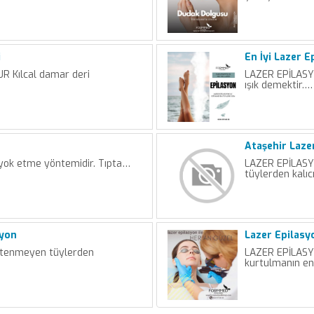
i
En İyi Lazer 
 Kılcal damar deri
LAZER EPİLASYO
ışık demektir.…
Ataşehir Laze
 yok etme yöntemidir. Tıpta…
LAZER EPİLASY
tüylerden kalıc
syon
Lazer Epilasy
tenmeyen tüylerden
LAZER EPİLASY
kurtulmanın en