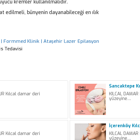
yucu kremler kullanılmalıdır.
t edilmeli, bünyenin dayanabileceği en ılık
 | Formmed Klinik | Ataşehir Lazer Epilasyon
s Tedavisi
Sancaktepe Kı
 Kılcal damar deri
KILCAL DAMAR 
yüzeyine…
İçerenköy Kıl
 Kılcal damar deri
KILCAL DAMAR 
yüzeyine…