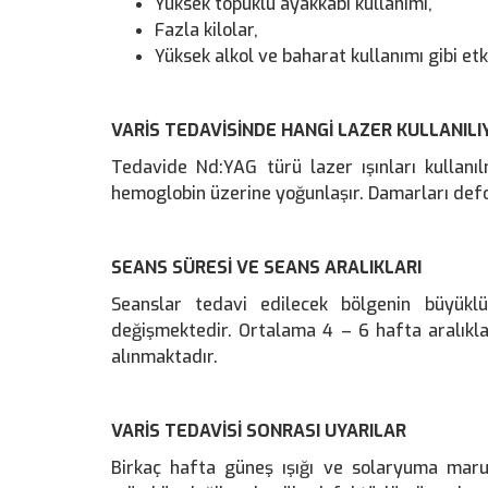
Yüksek topuklu ayakkabı kullanımı,
Fazla kilolar,
Yüksek alkol ve baharat kullanımı gibi etke
VARİS TEDAVİSİNDE HANGİ LAZER KULLANILI
Tedavide Nd:YAG türü lazer ışınları kullanı
hemoglobin üzerine yoğunlaşır. Damarları def
SEANS SÜRESİ VE SEANS ARALIKLARI
Seanslar tedavi edilecek bölgenin büyükl
değişmektedir. Ortalama 4 – 6 hafta aralıkla
alınmaktadır.
VARİS TEDAVİSİ SONRASI UYARILAR
Birkaç hafta güneş ışığı ve solaryuma maru