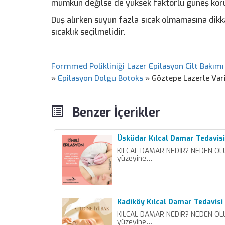
mümkün değilse de yüksek faktörlü güneş koru
Duş alırken suyun fazla sıcak olmamasına dikka
sıcaklık seçilmelidir.
Formmed Polikliniği Lazer Epilasyon Cilt Bakımı
»
Epilasyon Dolgu Botoks
»
Göztepe Lazerle Vari
Benzer İçerikler
Üsküdar Kılcal Damar Tedavisi
KILCAL DAMAR NEDİR? NEDEN OLUR
yüzeyine…
Kadiköy Kılcal Damar Tedavisi
KILCAL DAMAR NEDİR? NEDEN OLUR
yüzeyine…