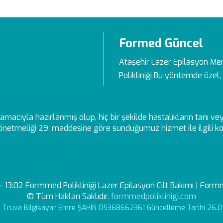
Formed Güncel
Ataşehir Lazer Epilasyon Me
Polikliniği Bu yöntemde özel, 
ek amacıyla hazırlanmış olup, hiç bir şekilde hastalıkların tanı 
netmeliği 29. maddesine göre sunduğumuz hizmet ile ilgili kon
3:02 Formmed Polikliniği Lazer Epilasyon Cilt Bakımı | Formm
© Tüm Hakları Saklıdır.
formmedpoliklinigi.com
r: Truva Bilgisayar Emre ŞAHİN 05368662361 Güncelleme Tarihi 26.0