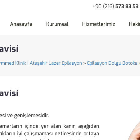
+90 (216)
573 83 53
Anasayfa
Kurumsal
Hizmetlerimiz
Heki
avisi
ormmed Klinik | Ataşehir Lazer Epilasyon
»
Epilasyon Dolgu Botoks
avisi
esi ve genişlemesidir.
rdamarların içinde yer alan kanın aşağıdan
kların iyi çalışmaması neticesinde ortaya