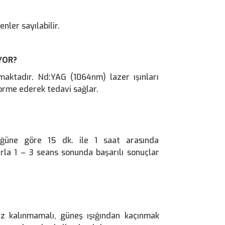
nler sayılabilir.
YOR?
lmaktadır. Nd:YAG (1064nm) lazer ışınları
orme ederek tedavi sağlar.
üğüne göre 15 dk. ile 1 saat arasında
rla 1 – 3 seans sonunda başarılı sonuçlar
z kalınmamalı, güneş ışığından kaçınmak