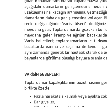
çıkar. Kapaklar tam olarak kapanamazsa yukar
aşağıdaki damarların genişlemesine neden o
uzaklaşmasına, kaçağın artmasına, yetmezliğin
damarların daha da genişlemesine yol açar. B
renk değişikliğinden“varis ülseri” dediği
meydana gelir. Toplardamarda gözüken bu fo
meydana gelen kramp ve ağrılar, bacaklarda ç
Varis belirtileri; toplardamarların cilt dış
bacaklarda yanma ve kaşınma ile kendini göst
aynı zamanda genetik bir hastalık olarak da adl
bayanlarda görülme olasılığı baylara oranla da
VARİSİN SEBEPLERİ
Toplardamar kapakçıklarının bozulmasının gen
birlikte özetle;
Fazla hareketsiz kalmak veya ayakta çok
Dar giysiler,