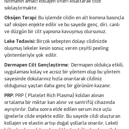
Isıtmanın amacı kollajen lifleri kısaltarak cildi
sıkılaştırmaktır.
Oksijen Terapi:
Bu işlemde cildin en alt kısmına basınçla
saf oksijen enjekte edilir ve bu sayede genç, diri, canlı
ve düzgün bir cilt yapısına kavuşmuş olursunuz.
Leke Tedavisi:
Birçok sebepten dolayı cildinizde
oluşmuş lekeler kesin sonuç veren çeşitli peeling
yöntemleriyle yok edilir.
Dermapen Cilt Gençleştirme:
Dermapen oldukça etkili,
uygulaması kolay ve acısız bir yöntem olup bu yöntem
sayesinde dokularınız hızla onarılarak cildiniz
olduğunuz yaştan daha genç bir görünüm kazanır.
PRP:
PRP ( Platelet Rich Plasma) koldan alınan
ortalama bir miktar kan alınır ve santrifüj cihazında
ayrıştırılır. Daha sonra elde edilen serum ince uçlu
iğnelerle cilde enjekte edilir. Bu sayede cildi oluşturan
kollajen ve elastin artışı doğal yollarla onarılır. Lekeli