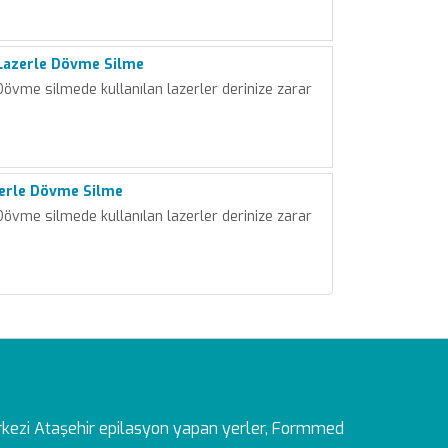
Lazerle Dövme Silme
vme silmede kullanılan lazerler derinize zarar
zerle Dövme Silme
vme silmede kullanılan lazerler derinize zarar
rkezi
Ataşehir epilasyon yapan yerler, Formmed