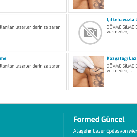
Çiftehavuzla 
nılan lazerler derinize zarar
DÖVME SİLME Dö
vermeden,…
lme
Kozyatağı La
nılan lazerler derinize zarar
DÖVME SİLME Dö
vermeden,…
Formed Güncel
Ataşehir Lazer Epilasyon Me