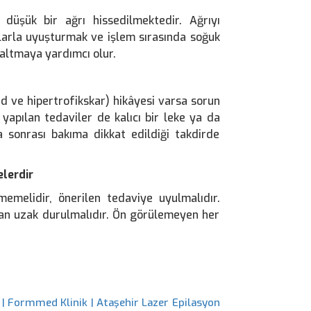
üşük bir ağrı hissedilmektedir. Ağrıyı
çlarla uyuşturmak ve işlem sırasında soğuk
zaltmaya yardımcı olur.
id ve hipertrofikskar) hikâyesi varsa sorun
 yapılan tedaviler de kalıcı bir leke ya da
a sonrası bakıma dikkat edildiği takdirde
lerdir
melidir, önerilen tedaviye uyulmalıdır.
n uzak durulmalıdır. Ön görülemeyen her
 | Formmed Klinik | Ataşehir Lazer Epilasyon