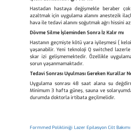
Hastadan hastaya değişmekle beraber çok d
azaltmak için uygulama alanını anestezik ila
hava ile tedavi alanını soğutmak ağrı hissini a
Dövme Silme İşleminden Sonra İz Kalır mı
Hastanın geçmişte kötü yara iyileşmesi ( kelo
yaşanabilir. Yeni teknoloji Q switched lazerle
skar izi gelişmemektedir. Özellikle uygulam
sorun yaşanmamaktadır.
Tedavi Sonrası Uyulması Gereken Kurallar Ne
Uygulama sonrası 48 saat alana su değdirme
Minimum 3 hafta güneş, sauna ve solaryumda
durumda doktorla irtibata geçilmelidir.
Formmed Polikliniği Lazer Epilasyon Cilt Bakımı