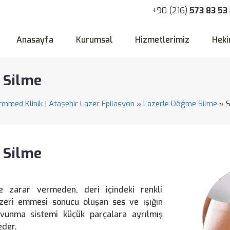
+90 (216)
573 83 53
Anasayfa
Kurumsal
Hizmetlerimiz
Heki
 Silme
ormmed Klinik | Ataşehir Lazer Epilasyon
»
Lazerle Döğme Silme
»
S
 Silme
e zarar vermeden, deri içindeki renkli
azeri emmesi sonucu oluşan ses ve ışığın
avunma sistemi küçük parçalara ayrılmış
eder.