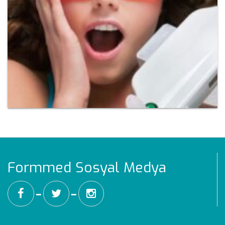
Formmed Sosyal Medya
━
━