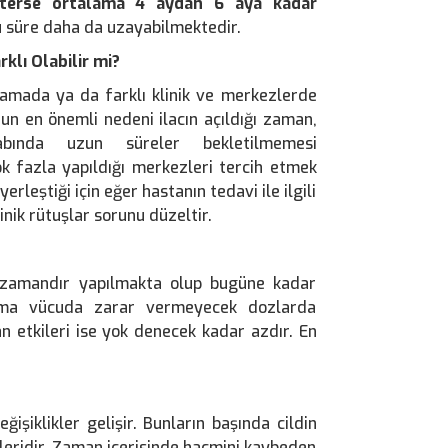
österse ortalama 4 aydan 6 aya kadar
bu süre daha da uzayabilmektedir.
rklı Olabilir mi?
lamada ya da farklı klinik ve merkezlerde
un en önemli nedeni ilacın açıldığı zaman,
labında uzun süreler bekletilmemesi
k fazla yapıldığı merkezleri tercih etmek
rleştiği için eğer hastanın tedavi ile ilgili
minik rütuşlar sorunu düzeltir.
un zamandır yapılmakta olup bugüne kadar
lama vücuda zarar vermeyecek dozlarda
n etkileri ise yok denecek kadar azdır. En
işiklikler gelişir. Bunların başında cildin
ileridir. Zaman içerisinde hacmini kaybeden