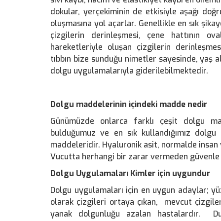
dokular, yerçekiminin de etkisiyle aşağı do
oluşmasına yol açarlar. Genellikle en sık şik
çizgilerin derinleşmesi, çene hattının ov
hareketleriyle oluşan çizgilerin derinleşm
tıbbın bize sunduğu nimetler sayesinde, yaş al
dolgu uygulamalarıyla giderilebilmektedir.
Dolgu maddelerinin içindeki madde nedir
Günümüzde onlarca farklı çeşit dolgu ma
bulduğumuz ve en sık kullandığımız dolgu 
maddeleridir. Hyaluronik asit, normalde insa
Vucutta herhangi bir zarar vermeden güvenle 
Dolgu Uygulamaları Kimler için uygundur
Dolgu uygulamaları için en uygun adaylar; y
olarak çizgileri ortaya çıkan, mevcut çizgile
yanak dolgunluğu azalan hastalardır. Du