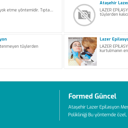
Ataşehir Laze
 yok etme yöntemidir. Tıpta…
LAZER EPİLASY
tüylerden kalıc
syon
Lazer Epilasy
tenmeyen tüylerden
LAZER EPİLASY
kurtulmanın en
Formed Güncel
Ataşehir Lazer Epilasyon Me
Polikliniği Bu yöntemde özel, 