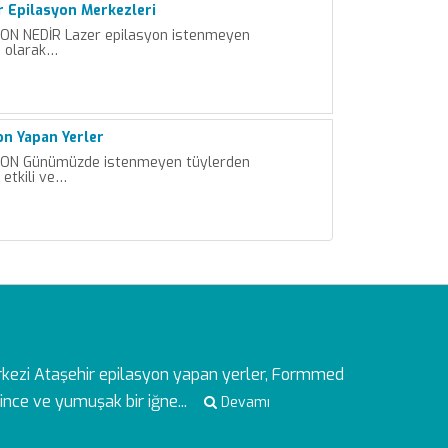
r Epilasyon Merkezleri
ON NEDİR Lazer epilasyon istenmeyen
ı olarak…
on Yapan Yerler
ON Günümüzde istenmeyen tüylerden
 etkili ve…
rkezi
Ataşehir epilasyon yapan yerler, Formmed
ince ve yumuşak bir iğne...
Devamı