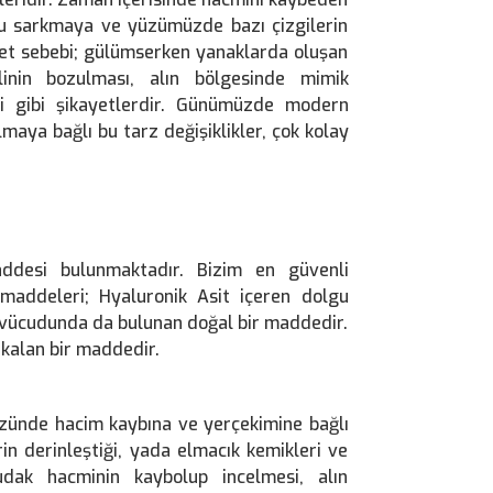
ğru sarkmaya ve yüzümüzde bazı çizgilerin
ayet sebebi; gülümserken yanaklarda oluşan
alinin bozulması, alın bölgesinde mimik
esi gibi şikayetlerdir. Günümüzde modern
maya bağlı bu tarz değişiklikler, çok kolay
ddesi bulunmaktadır. Bizim en güvenli
maddeleri; Hyaluronik Asit içeren dolgu
n vücudunda da bulunan doğal bir maddedir.
kalan bir maddedir.
üzünde hacim kaybına ve yerçekimine bağlı
rin derinleştiği, yada elmacık kemikleri ve
dak hacminin kaybolup incelmesi, alın