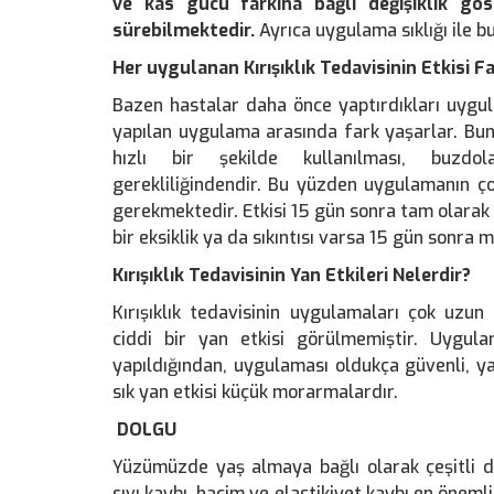
ve kas gücü farkına bağlı değişiklik g
sürebilmektedir.
Ayrıca uygulama sıklığı ile 
Her uygulanan Kırışıklık Tedavisinin
Etkisi Fa
Bazen hastalar daha önce yaptırdıkları uygu
yapılan uygulama arasında fark yaşarlar. Bun
hızlı bir şekilde kullanılması, buzdo
gerekliliğindendir. Bu yüzden uygulamanın ço
gerekmektedir. Etkisi 15 gün sonra tam olarak ye
bir eksiklik ya da sıkıntısı varsa 15 gün sonra 
Kırışıklık Tedavisinin Yan Etkileri Nelerdir?
Kırışıklık tedavisinin uygulamaları çok uz
ciddi bir yan etkisi görülmemiştir. Uygu
yapıldığından, uygulaması oldukça güvenli, ya
sık yan etkisi küçük morarmalardır.
DOLGU
Yüzümüzde yaş almaya bağlı olarak çeşitli değ
sıvı kaybı, hacim ve elastikiyet kaybı en öneml