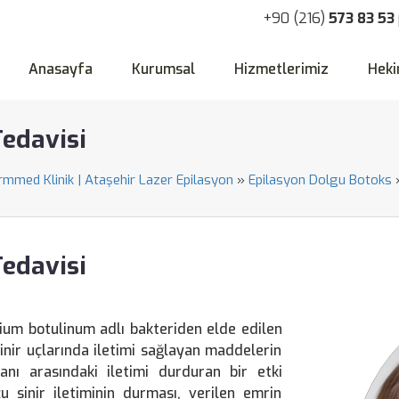
+90 (216)
573 83 53
Anasayfa
Kurumsal
Hizmetlerimiz
Heki
Tedavisi
ormmed Klinik | Ataşehir Lazer Epilasyon
»
Epilasyon Dolgu Botoks
Tedavisi
idium botulinum adlı bakteriden elde edilen
 sinir uçlarında iletimi sağlayan maddelerin
ganı arasındaki iletimi durduran bir etki
cu sinir iletiminin durması, verilen emrin