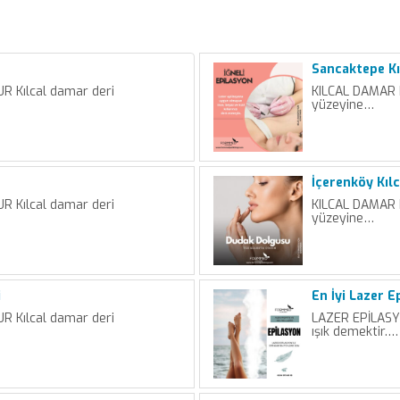
Sancaktepe Kı
 Kılcal damar deri
KILCAL DAMAR 
yüzeyine…
İçerenköy Kıl
 Kılcal damar deri
KILCAL DAMAR 
yüzeyine…
i
En İyi Lazer 
 Kılcal damar deri
LAZER EPİLASYO
ışık demektir.…