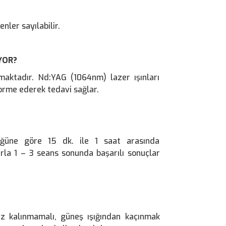
nler sayılabilir.
YOR?
lmaktadır. Nd:YAG (1064nm) lazer ışınları
orme ederek tedavi sağlar.
üğüne göre 15 dk. ile 1 saat arasında
rla 1 – 3 seans sonunda başarılı sonuçlar
z kalınmamalı, güneş ışığından kaçınmak