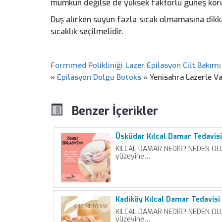
mümkün değilse de yüksek faktörlü güneş koru
Duş alırken suyun fazla sıcak olmamasına dikka
sıcaklık seçilmelidir.
Formmed Polikliniği Lazer Epilasyon Cilt Bakımı
»
Epilasyon Dolgu Botoks
»
Yenisahra Lazerle Va
Benzer İçerikler
Üsküdar Kılcal Damar Tedavisi
KILCAL DAMAR NEDİR? NEDEN OLUR
yüzeyine…
Kadiköy Kılcal Damar Tedavisi
KILCAL DAMAR NEDİR? NEDEN OLUR
yüzeyine…