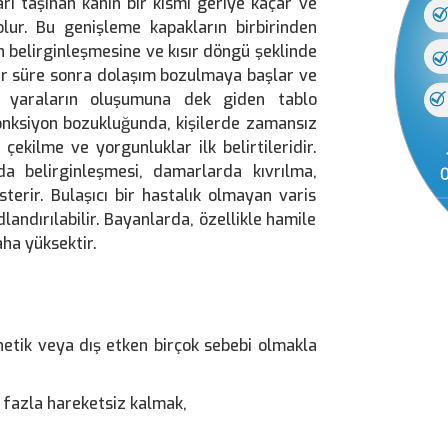
ı taşınan kanın bir kısmı geriye kaçar ve
lur. Bu genişleme kapakların birbirinden
 belirginleşmesine ve kısır döngü şeklinde
ir süre sonra dolaşım bozulmaya başlar ve
miz yaraların oluşumuna dek giden tablo
nksiyon bozukluğunda, kişilerde zamansız
ekilme ve yorgunluklar ilk belirtileridir.
ında belirginleşmesi, damarlarda kıvrılma,
erir. Bulaşıcı bir hastalık olmayan varis
andırılabilir. Bayanlarda, özellikle hamile
ha yüksektir.
etik veya dış etken birçok sebebi olmakla
 fazla hareketsiz kalmak,