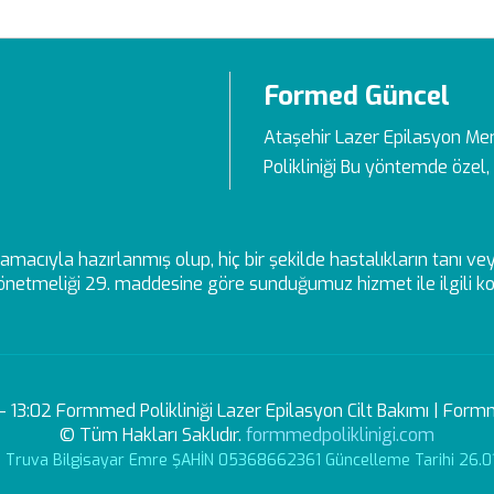
Formed Güncel
Ataşehir Lazer Epilasyon Me
Polikliniği Bu yöntemde özel, 
ek amacıyla hazırlanmış olup, hiç bir şekilde hastalıkların tanı 
netmeliği 29. maddesine göre sunduğumuz hizmet ile ilgili kon
3:02 Formmed Polikliniği Lazer Epilasyon Cilt Bakımı | Formm
© Tüm Hakları Saklıdır.
formmedpoliklinigi.com
r: Truva Bilgisayar Emre ŞAHİN 05368662361 Güncelleme Tarihi 26.0