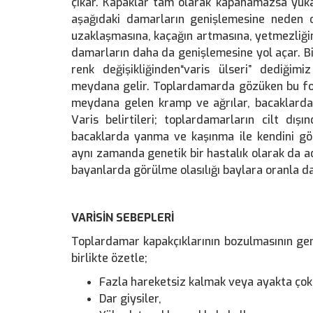
çıkar. Kapaklar tam olarak kapanamazsa yukar
aşağıdaki damarların genişlemesine neden o
uzaklaşmasına, kaçağın artmasına, yetmezliğin
damarların daha da genişlemesine yol açar. B
renk değişikliğinden“varis ülseri” dediği
meydana gelir. Toplardamarda gözüken bu fo
meydana gelen kramp ve ağrılar, bacaklarda ç
Varis belirtileri; toplardamarların cilt dış
bacaklarda yanma ve kaşınma ile kendini göst
aynı zamanda genetik bir hastalık olarak da adl
bayanlarda görülme olasılığı baylara oranla da
VARİSİN SEBEPLERİ
Toplardamar kapakçıklarının bozulmasının gen
birlikte özetle;
Fazla hareketsiz kalmak veya ayakta çok
Dar giysiler,