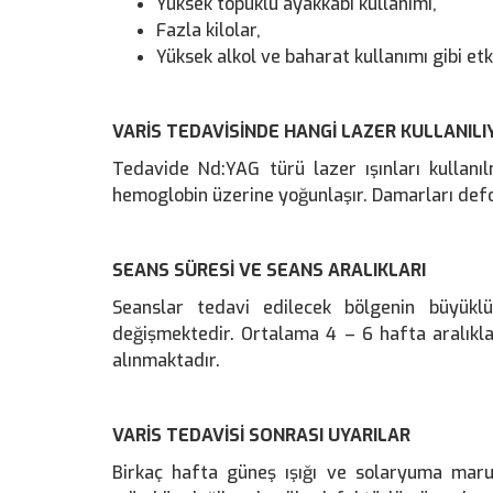
Yüksek topuklu ayakkabı kullanımı,
Fazla kilolar,
Yüksek alkol ve baharat kullanımı gibi etke
VARİS TEDAVİSİNDE HANGİ LAZER KULLANILI
Tedavide Nd:YAG türü lazer ışınları kullanı
hemoglobin üzerine yoğunlaşır. Damarları def
SEANS SÜRESİ VE SEANS ARALIKLARI
Seanslar tedavi edilecek bölgenin büyükl
değişmektedir. Ortalama 4 – 6 hafta aralıkla
alınmaktadır.
VARİS TEDAVİSİ SONRASI UYARILAR
Birkaç hafta güneş ışığı ve solaryuma maru