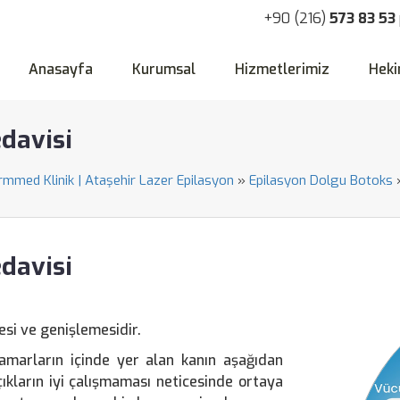
+90 (216)
573 83 53
Anasayfa
Kurumsal
Hizmetlerimiz
Heki
edavisi
ormmed Klinik | Ataşehir Lazer Epilasyon
»
Epilasyon Dolgu Botoks
edavisi
esi ve genişlemesidir.
rdamarların içinde yer alan kanın aşağıdan
kların iyi çalışmaması neticesinde ortaya