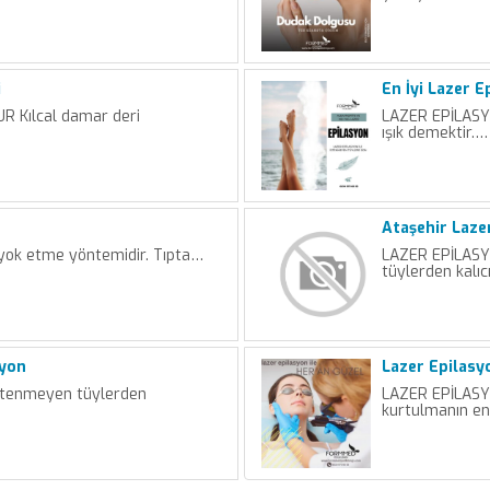
i
En İyi Lazer 
 Kılcal damar deri
LAZER EPİLASYO
ışık demektir.…
Ataşehir Laze
 yok etme yöntemidir. Tıpta…
LAZER EPİLASY
tüylerden kalıc
syon
Lazer Epilasy
tenmeyen tüylerden
LAZER EPİLASY
kurtulmanın en