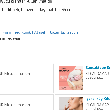
yucu kremler kullanılmalıdır.
t edilmeli, bünyenin dayanabileceği en ılık
 | Formmed Klinik | Ataşehir Lazer Epilasyon
ris Tedavisi
Sancaktepe Kı
 Kılcal damar deri
KILCAL DAMAR 
yüzeyine…
İçerenköy Kıl
 Kılcal damar deri
KILCAL DAMAR 
yüzeyine…