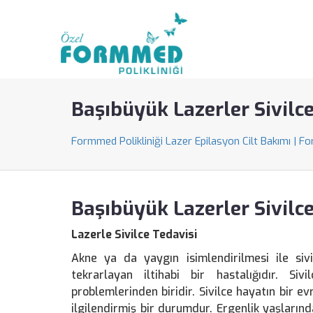
Başıbüyük Lazerler Sivilc
Formmed Polikliniği Lazer Epilasyon Cilt Bakımı | F
Başıbüyük Lazerler Sivilc
Lazerle Sivilce Tedavisi
Akne ya da yaygın isimlendirilmesi ile si
tekrarlayan iltihabi bir hastalığıdır. S
problemlerinden biridir. Sivilce hayatın bir 
ilgilendirmiş bir durumdur. Ergenlik yaşların