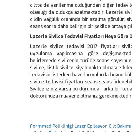
ciltte de yenilenme olduğundan diğer tedavil
olasılığı da oldukça azalmaktadır. Lazerle siv
cildin yağlılık oranında bir azalma görülür, 
seans sonra daha belirgin bir şekilde ortaya çı
Lazerle Sivilce Tedavisi Fiyatları Neye Göre D
Lazerle sivilce tedavisi 2017 fiyatları siv
uygulama yapılmasına göre değişmektedir.
belirlemede sivilcenin türüde seans sayısını et
sivilce, kistik sivilce, siyah nokta olması etki
tedavisini isterken bazı durumlarda boyun böl
sivilce tedavisi fiyatları seans seans ödenebil
Sivilce iziniz varsa bu durumda farklı bir tedav
doktorunuza muayene olmanız gerekmektedir
Formmed Polikliniği Lazer Epilasyon Cilt Bakımı