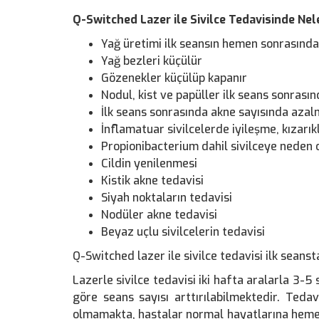
Q-Switched Lazer ile Sivilce Tedavisinde Ne
Yağ üretimi ilk seansın hemen sonrasınd
Yağ bezleri küçülür
Gözenekler küçülüp kapanır
Nodul, kist ve papüller ilk seans sonras
İlk seans sonrasında akne sayısında aza
İnflamatuar sivilcelerde iyileşme, kızarık
Propionibacterium dahil sivilceye neden 
Cildin yenilenmesi
Kistik akne tedavisi
Siyah noktaların tedavisi
Nodüler akne tedavisi
Beyaz uçlu sivilcelerin tedavisi
Q-Switched lazer ile sivilce tedavisi ilk seanst
Lazerle sivilce tedavisi iki hafta aralarla 3-5
göre seans sayısı arttırılabilmektedir. Tedav
olmamakta, hastalar normal hayatlarına heme