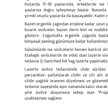
Kızlarda 17-18 yaşlarında, erkeklerde ise
yaşlarına doğru iyileşmeye başlar. Bununla
yirmili otuzlu yaşlarda da başlayabilir. Kadın v
Bazen ergenlik çağından erişkine kadar uzun yı
kızarık sivilceler, bazen derin kist ve nodüll
gösterir. Çoğunlukla ergenlik çağında başla
kimyasal peeling günümüze kadar kullanılmıştı
Günümüzde ise sivilcelerin hemen kontrol altı
iltahaplı sivilcelerde de etkili olan lazerle si
tedavisi Q-Switched Nd Yag lazerle yapılmakta
Lazerle sivilce tedavisinde cilde sürüle
parçacıkları patlatılarak cildin ve cilt altı
cildin yağlılık oranının düzelmesi ve gözenek
tedavisi sayesinde aynı zamanda kalıcı olarak c
yine sivilce oluşumuna sebep olan “Propi
uzaklaşması sağlanır.