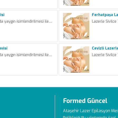
isi
Ferhatpaşa Laz
da yaygın isimlendirilmesi ile…
Lazerle Sivilce
avisi
Cevizli Lazerl
da yaygın isimlendirilmesi ile…
Lazerle Sivilce
Formed Güncel
Ataşehir Lazer Epilasyon Me
Polikliniği Bu yöntemde özel, 