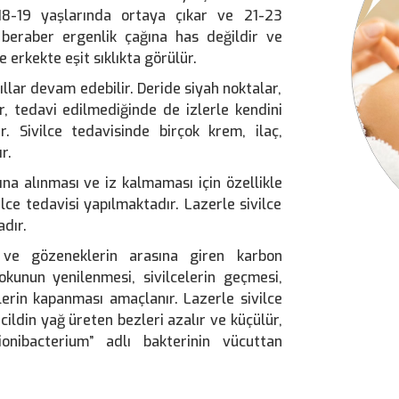
 18-19 yaşlarında ortaya çıkar ve 21-23
 beraber ergenlik çağına has değildir ve
e erkekte eşit sıklıkta görülür.
llar devam edebilir. Deride siyah noktalar,
er, tedavi edilmediğinde de izlerle kendini
r. Sivilce tedavisinde birçok krem, ilaç,
r.
na alınması ve iz kalmaması için özellikle
vilce tedavisi yapılmaktadır. Lazerle sivilce
dır.
n ve gözeneklerin arasına giren karbon
 dokunun yenilenmesi, sivilcelerin geçmesi,
lerin kapanması amaçlanır. Lazerle sivilce
ildin yağ üreten bezleri azalır ve küçülür,
onibacterium” adlı bakterinin vücuttan