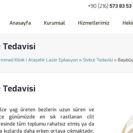
+90 (216)
573 83 53
Anasayfa
Kurumsal
Hizmetlerimiz
Heki
e Tedavisi
ormmed Klinik | Ataşehir Lazer Epilasyon
»
Sivilce Tedavisi
»
Başıbüy
e Tedavisi
vilce yağ üreten bezlerin uzun süren ve
ivilce günümüzde en sık rastlanan cilt
evresinde tüm toplumu rahatsız etmiş ya da
da kızlarda daha erken ortaya çıkmaktadır.