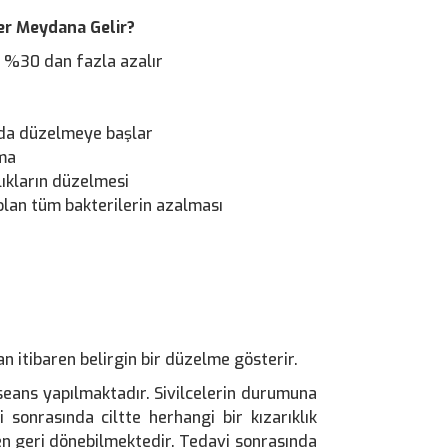
ler Meydana Gelir?
a %30 dan fazla azalır
ında düzelmeye başlar
lma
lıkların düzelmesi
olan tüm bakterilerin azalması
an itibaren belirgin bir düzelme gösterir.
 seans yapılmaktadır. Sivilcelerin durumuna
i sonrasında ciltte herhangi bir kızarıklık
n geri dönebilmektedir. Tedavi sonrasında