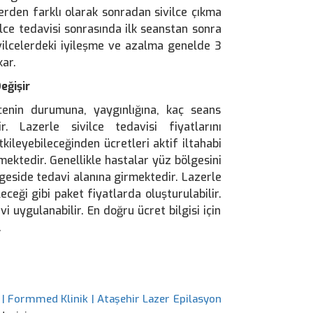
erden farklı olarak sonradan sivilce çıkma
ilce tedavisi sonrasında ilk seanstan sonra
sivilcelerdeki iyileşme ve azalma genelde 3
kar.
eğişir
ilcenin durumuna, yaygınlığına, kaç seans
 Lazerle sivilce tedavisi fiyatlarını
kileyebileceğinden ücretleri aktif iltahabi
lemektedir. Genellikle hastalar yüz bölgesini
geside tedavi alanına girmektedir. Lazerle
eceği gibi paket fiyatlarda oluşturulabilir.
i uygulanabilir. En doğru ücret bilgisi için
.
 | Formmed Klinik | Ataşehir Lazer Epilasyon