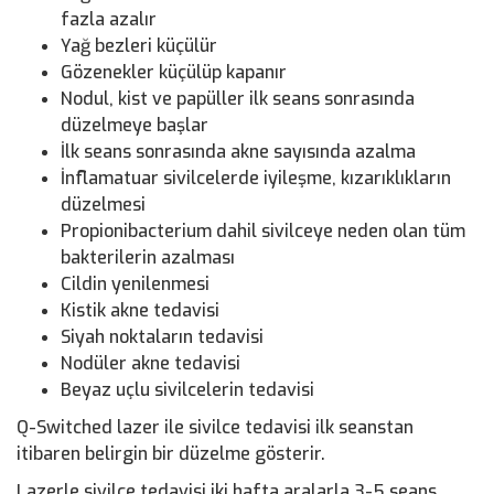
fazla azalır
Yağ bezleri küçülür
Gözenekler küçülüp kapanır
Nodul, kist ve papüller ilk seans sonrasında
düzelmeye başlar
İlk seans sonrasında akne sayısında azalma
İnflamatuar sivilcelerde iyileşme, kızarıklıkların
düzelmesi
Propionibacterium dahil sivilceye neden olan tüm
bakterilerin azalması
Cildin yenilenmesi
Kistik akne tedavisi
Siyah noktaların tedavisi
Nodüler akne tedavisi
Beyaz uçlu sivilcelerin tedavisi
Q-Switched lazer ile sivilce tedavisi ilk seanstan
itibaren belirgin bir düzelme gösterir.
Lazerle sivilce tedavisi iki hafta aralarla 3-5 seans