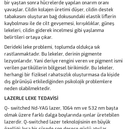
bir yaştan sonra hücrelerde yapılan onarım oranı
yavaşlar. Cildin kolajen üretimi düşer, cildin destek
tabakasını oluşturan bağ dokusundaki elastik liflerin
kaybolması ile de cilt gevşemesi, kırışıklıklar, güneş
lekeleri, cildin giderek incelmesi gibi yaşlanma
belirtileri ortaya çıkar.
Derideki leke problemi, toplumda oldukça sık
rastlanmaktadır. Bu lekeler, derinin pigmente
lezyonlarıdır. Yani deriye rengini veren ve pigment ismi
verilen partiküllerin bölgesel birikimidir. Bu lekeler,
herhangi bir fiziksel rahatsızlık oluşturmasa da kişide
dış görünüşü etkilediğinden psikolojik problemlere
neden olabilmektedir.
LAZERLE LEKE TEDAVİSİ
Q- switched Nd-YAG lazer, 1064 nm ve 532 nm başta
olmak üzere farklı dalga boylarında ışınlar üretebilen
lazerdir. Q-switched lazer teknolojisinin en büyük
özelliği; kısa bir sürede son derece güçlü atışlar