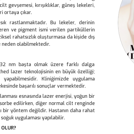
ilt gevşemesi, kırışıklıklar, güneş lekeleri,
ri ortaya çıkar.
ık rastlanmaktadır. Bu lekeler, derinin
eren ve pigment ismi verilen partiküllerin
iziksel rahatsızlık oluşturmasa da kişide dış
e neden olabilmektedir.
32 nm başta olmak üzere farklı dalga
hed lazer teknolojisinin en büyük özelliği;
 yapabilmesidir. Kliniğimizde uygulama
ekesinde başarılı sonuçlar vermektedir.
anması esnasında lazer enerjisi, yoğun bir
sorbe edilirken, diğer normal cilt renginde
ı bir yöntem değildir. Hastanın daha rahat
soğuk uygulaması yapılabilir.
 OLUR?