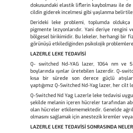
dokusundaki elastik liflerin kaybolması ile de c
cildin giderek incelmesi gibi yaşlanma belirtile
Derideki leke problemi, toplumda oldukça s
pigmente lezyonlarıdır. Yani deriye rengini v
bölgesel birikimidir. Bu lekeler, herhangi bir f
görünüşü etkilediğinden psikolojik problemler
LAZERLE LEKE TEDAVİSİ
Q- switched Nd-YAG lazer, 1064 nm ve 5
boylarında ışınlar üretebilen lazerdir. Q-switc
kısa bir sürede son derece güçlü atışlar
yaptığımız Q-Switched Nd-Yag lazer, her cilt l
Q-Switched Nd Yag Lazerle leke tedavisi uygul
şekilde melanin içeren hücreler tarafından ab
olan hücreler etkilememektedir. Genelde ağrıl
olmasını sağlamak için anestezik kremler veya 
LAZERLE LEKE TEDAVİSİ SONRASINDA NELER