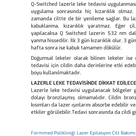
Q-Switched lazerle leke tedavisi uygulanma
uygulama sonrasında hiç kızarıklık olmaz
zamanda ciltte de bir yenileme sağlar. Bu 
kabuklanma, kızarıklık yaratmaz. Eğer çil,
yapılacaksa Q Switched lazerin 532 nm dalg
yanma hissedilir. İlk 3 gün kızarıklık olur, 3 g
hafta sonra ise kabuk tamamen dökülür.
Doğumsal lekeler olarak bilinen lekeler ise
tedavisi için cildin daha derinlerine etki ed
boyu kullanılmaktadır.
LAZERLE LEKE TEDAVİSİNDE DİKKAT EDİLEC
Lazerle leke tedavisi uygulanacak bölgeler 
dolayı bronzlaşmış olmamalıdır. Cildin bro
kısımları da lazer ışınlarını absorbe edebilir v
etkiler görülebilir.Tedavi sonrasında da cildi gü
Formmed Polikliniği Lazer Epilasyon Cilt Bakımı