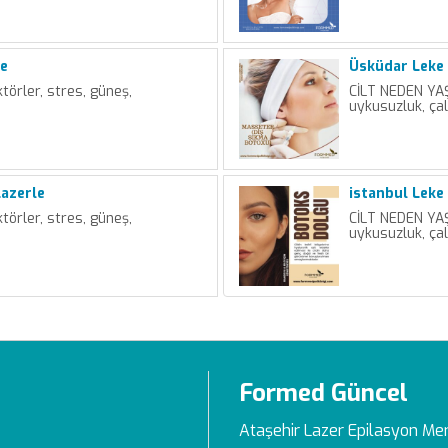
le
Üsküdar Leke 
örler, stres, güneş,
CİLT NEDEN YAŞ
uykusuzluk, ça
Lazerle
istanbul Leke 
örler, stres, güneş,
CİLT NEDEN YAŞ
uykusuzluk, ça
Formed Güncel
Ataşehir Lazer Epilasyon Me