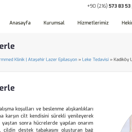
+90 (216)
573 83 53
Anasayfa
Kurumsal
Hizmetlerimiz
Heki
erle
ormmed Klinik | Ataşehir Lazer Epilasyon
»
Leke Tedavisi
»
Kadiköy 
erle
alışma koşulları ve beslenme alışkanlıkları
a karşın cilt kendisini sürekli yenileyerek
ir yaştan sonra hücrelerde yapılan onarım
r, cildin destek tabakasını oluşturan bağ