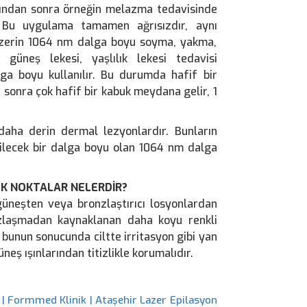
sından sonra örneğin melazma tedavisinde
. Bu uygulama tamamen ağrısızdır, aynı
lazerin 1064 nm dalga boyu soyma, yakma,
 güneş lekesi, yaşlılık lekesi tedavisi
a boyu kullanılır. Bu durumda hafif bir
ün sonra çok hafif bir kabuk meydana gelir, 1
 daha derin dermal lezyonlardır. Bunların
ebilecek bir dalga boyu olan 1064 nm dalga
EK NOKTALAR NELERDİR?
güneşten veya bronzlaştırıcı losyonlardan
nzlaşmadan kaynaklanan daha koyu renkli
e bunun sonucunda ciltte irritasyon gibi yan
neş ışınlarından titizlikle korumalıdır.
 | Formmed Klinik | Ataşehir Lazer Epilasyon