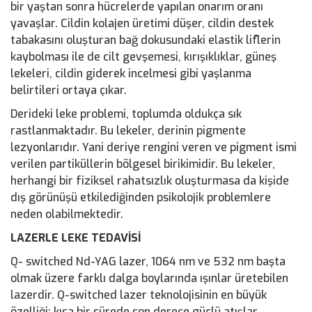
bir yaştan sonra hücrelerde yapılan onarım oranı
yavaşlar. Cildin kolajen üretimi düşer, cildin destek
tabakasını oluşturan bağ dokusundaki elastik liflerin
kaybolması ile de cilt gevşemesi, kırışıklıklar, güneş
lekeleri, cildin giderek incelmesi gibi yaşlanma
belirtileri ortaya çıkar.
Derideki leke problemi, toplumda oldukça sık
rastlanmaktadır. Bu lekeler, derinin pigmente
lezyonlarıdır. Yani deriye rengini veren ve pigment ismi
verilen partiküllerin bölgesel birikimidir. Bu lekeler,
herhangi bir fiziksel rahatsızlık oluşturmasa da kişide
dış görünüşü etkilediğinden psikolojik problemlere
neden olabilmektedir.
LAZERLE LEKE TEDAVİSİ
Q- switched Nd-YAG lazer, 1064 nm ve 532 nm başta
olmak üzere farklı dalga boylarında ışınlar üretebilen
lazerdir. Q-switched lazer teknolojisinin en büyük
özelliği; kısa bir sürede son derece güçlü atışlar